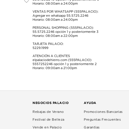
de
de
de
de
de
Horario: 08:00am a 24:00pm
envío.
envío.
envío.
envío.
envío.
VENTAS POR WHATSAPP (555PALACIO):
Agregar en whatsapp 55.5725.2246
Horario: 08:00am a 24:00pm
PERSONAL SHOPPING (555PALACIO):
55.5725.2246
opción 1 y posteriormente 3
Horario: 08:00am a 22:00pm
TARJETA PALACIO:
5229.1999
ATENCIÓN A CLIENTES
elpalaciodehierro.com (555PALACIO)
5557252246
opción 1 y posteriormente 2
Horario: 09:00am a 21:00pm
NEGOCIOS PALACIO
AYUDA
Rebajas de Verano
Promociones Bancarias
Festival de Belleza
Preguntas Frecuentes
Vende en Palacio
Garantías