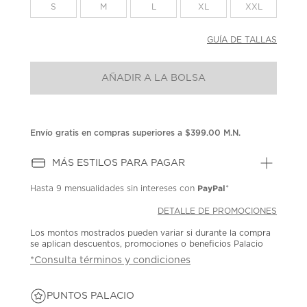
la
S
M
L
XL
XXL
misma
página.
GUÍA DE TALLAS
AÑADIR A LA BOLSA
Envío gratis en compras superiores a $399.00 M.N.
MÁS ESTILOS PARA PAGAR
PayPal
Hasta
9 mensualidades
sin intereses con
*
DETALLE DE PROMOCIONES
Los montos mostrados pueden variar si durante la compra
se aplican descuentos, promociones o beneficios Palacio
*Consulta términos y condiciones
PUNTOS PALACIO