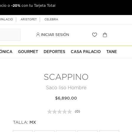
-20%
ocio o
con tu Tarjeta Total
 PALACIO
ARISTOPET
CELEBRA
INICIAR SESIÓN
ÓNICA
GOURMET
DEPORTES
CASA PALACIO
TANE
SCAPPINO
Saco liso Hombre
$6,890.00
(0)
Sin
puntuación.
TALLA:
MX
Enlace
en