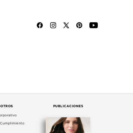
f
i
p
y
SOTROS
PUBLICACIONES
rporativo
e Cumplimiento