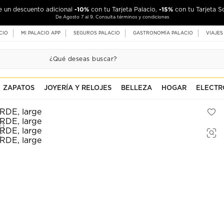
-10%
-15%
de un descuento adicional
con tu Tarjeta Palacio,
con tu Tarjeta S
De Agosto 7 al 9. Consulta términos y condiciones
CIO
MI PALACIO APP
SEGUROS PALACIO
GASTRONOMÍA PALACIO
VIAJES
ZAPATOS
JOYERÍA Y RELOJES
BELLEZA
HOGAR
ELECTR