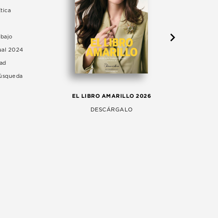
tica
abajo
ual 2024
dad
Búsqueda
LA 
EL LIBRO AMARILLO 2026
AG
DESCÁRGALO