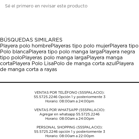
Seleccionar
Seleccionar
Seleccionar
Seleccionar
Seleccionar
Sé el primero en revisar este producto
para
para
para
para
para
calificar
calificar
calificar
calificar
calificar
el
el
el
el
el
artículo
artículo
artículo
artículo
artículo
con
con
con
con
con
1
2
3
4
5
BÚSQUEDAS SIMILARES
estrella
estrellas.
estrellas.
estrellas.
estrellas.
Playera polo hombre
Playeras tipo polo mujer
Playera tipo
Esta
Esta
Esta
Esta
Esta
Polo blanca
Playera tipo polo manga larga
Playera negra
acción
acción
acción
acción
acción
tipo polo
Playeras polo manga larga
Playera manga
abrirá
abrirá
abrirá
abrirá
abrirá
corta
Playera Polo Lisa
Polo de manga corta azul
Playera
el
el
el
el
el
de manga corta a rayas
formulario
formulario
formulario
formulario
formulario
de
de
de
de
de
envío.
envío.
envío.
envío.
envío.
VENTAS POR TELÉFONO (555PALACIO):
55.5725.2246
Opción 1 y posteriormente 3
Horario: 08:00am a 24:00pm
VENTAS POR WHATSAPP (555PALACIO):
Agregar en whatsapp 55.5725.2246
Horario: 08:00am a 24:00pm
PERSONAL SHOPPING (555PALACIO):
55.5725.2246
opción 1 y posteriormente 3
Horario: 08:00am a 22:00pm