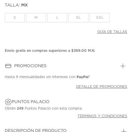
puntuación.
TALLA:
MX
Enlace
en
la
S
M
L
XL
XXL
misma
página.
GUÍA DE TALLAS
Envío gratis en compras superiores a $399.00 M.N.
PROMOCIONES
PayPal
Hasta
9 mensualidades
sin intereses con
*
DETALLE DE PROMOCIONES
PUNTOS PALACIO
Obtén
249
Puntos Palacio con esta compra.
TÉRMINOS Y CONDICIONES
DESCRIPCIÓN DE PRODUCTO