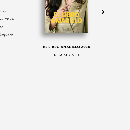
abajo
ual 2024
dad
Búsqueda
LA 
EL LIBRO AMARILLO 2026
AG
DESCÁRGALO