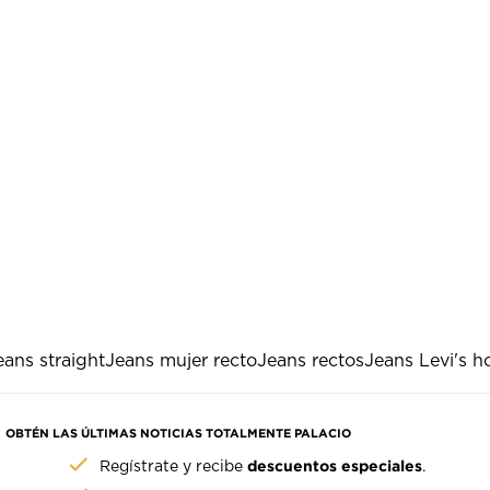
eans straight
Jeans mujer recto
Jeans rectos
Jeans Levi's 
OBTÉN LAS ÚLTIMAS NOTICIAS TOTALMENTE PALACIO
descuentos especiales
Regístrate y recibe
.