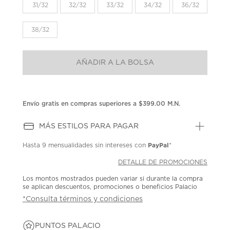
la
31/32
32/32
33/32
34/32
36/32
misma
página.
38/32
AÑADIR A LA BOLSA
Envío gratis en compras superiores a $399.00 M.N.
MÁS ESTILOS PARA PAGAR
PayPal
Hasta
9 mensualidades
sin intereses con
*
DETALLE DE PROMOCIONES
Los montos mostrados pueden variar si durante la compra
se aplican descuentos, promociones o beneficios Palacio
*Consulta términos y condiciones
PUNTOS PALACIO