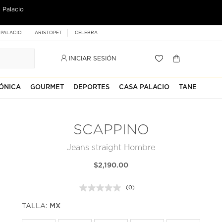
 Palacio
 PALACIO
ARISTOPET
CELEBRA
INICIAR SESIÓN
ÓNICA
GOURMET
DEPORTES
CASA PALACIO
TANE
SCAPPINO
Jeans straight Hombre
$2,190.00
(0)
Sin
puntuación.
TALLA:
MX
Enlace
en