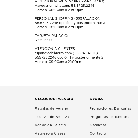
VENTAS POR WHATSAPP (555PALACIO):
Agregar en whatsapp 55.5725.2246
Horario: 08:00am a 24:00pm
PERSONAL SHOPPING (555PALACIO):
55.5725.2246
opción 1 y posteriormente 3
Horario: 08:00am a 22:00pm
TARJETA PALACIO:
5229.1999
ATENCIÓN A CLIENTES
elpalaciodehierro.com (555PALACIO)
5557252246
opción 1 y posteriormente 2
Horario: 09:00am a 21:00pm
NEGOCIOS PALACIO
AYUDA
Rebajas de Verano
Promociones Bancarias
Festival de Belleza
Preguntas Frecuentes
Vende en Palacio
Garantías
Regreso a Clases
Contacto