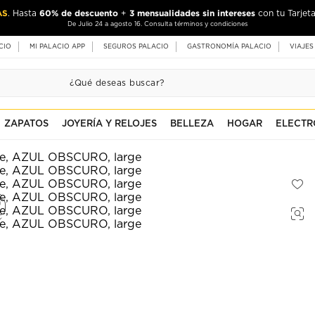
AS
60% de descuento
3 mensualidades sin intereses
. Hasta
+
con tu Tarjeta
De Julio 24 a agosto 16. Consulta términos y condiciones
CIO
MI PALACIO APP
SEGUROS PALACIO
GASTRONOMÍA PALACIO
VIAJES
ZAPATOS
JOYERÍA Y RELOJES
BELLEZA
HOGAR
ELECTR