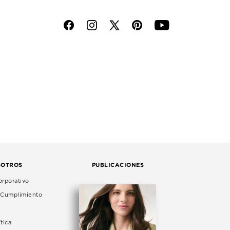
f
i
p
y
SOTROS
PUBLICACIONES
rporativo
e Cumplimiento
tica