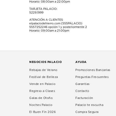
Horario: 08:00am a 22:00pm
TARJETA PALACIO:
5229.1999
ATENCIÓN A CLIENTES
elpalaciodehierro.com (555PALACIO)
5557252246
opción 1 y posteriormente 2
Horario: 09:00am a 21:00pm
NEGOCIOS PALACIO
AYUDA
Rebajas de Verano
Promociones Bancarias
Festival de Belleza
Preguntas Frecuentes
Vende en Palacio
Garantías
Regreso a Clases
Contacto
Galas de Otoño
Facturación
Noches Palacio
Palacio te escucha
El Buen Fin 2026
Compra Segura