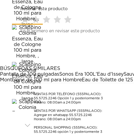
Reseñar este producto
Seleccionar
Seleccionar
Seleccionar
Seleccionar
Seleccionar
Sé el primero en revisar este producto
para
para
para
para
para
calificar
calificar
calificar
calificar
calificar
el
el
el
el
el
artículo
artículo
artículo
artículo
artículo
con
con
con
con
con
1
2
3
4
5
estrella
estrellas.
estrellas.
estrellas.
estrellas.
BÚSQUEDAS SIMILARES
Esta
Esta
Esta
Esta
Esta
Pantalla de 100 pulgadas
Sonos Era 100
L'Eau d'Issey
Sauv
acción
acción
acción
acción
acción
Montblanc de 100 ml para Hombre
Eau de Toilette de 125
abrirá
abrirá
abrirá
abrirá
abrirá
el
el
el
el
el
formulario
formulario
formulario
formulario
formulario
VENTAS POR TELÉFONO (555PALACIO):
55.5725.2246
Opción 1 y posteriormente 3
de
de
de
de
de
Horario: 08:00am a 24:00pm
envío.
envío.
envío.
envío.
envío.
VENTAS POR WHATSAPP (555PALACIO):
Agregar en whatsapp 55.5725.2246
Horario: 08:00am a 24:00pm
PERSONAL SHOPPING (555PALACIO):
55.5725.2246
opción 1 y posteriormente 3