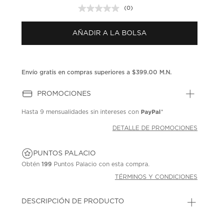
(0)
Sin
puntuación.
Enlace
AÑADIR A LA BOLSA
en
la
misma
página.
Envío gratis en compras superiores a $399.00 M.N.
PROMOCIONES
PayPal
Hasta
9 mensualidades
sin intereses con
*
DETALLE DE PROMOCIONES
PUNTOS PALACIO
Obtén
199
Puntos Palacio con esta compra.
TÉRMINOS Y CONDICIONES
DESCRIPCIÓN DE PRODUCTO