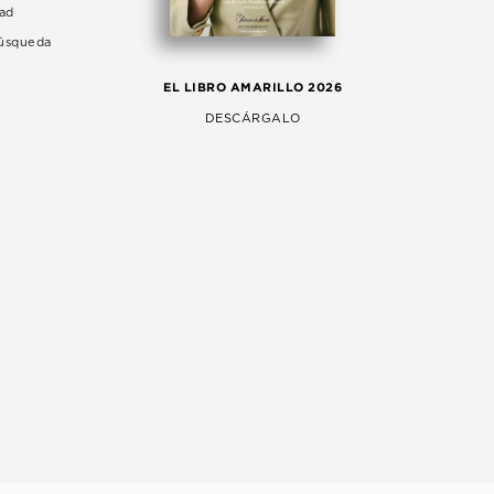
dad
Búsqueda
LA 
EL LIBRO AMARILLO 2026
AG
DESCÁRGALO