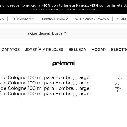
-10%
-15%
de un descuento adicional
con tu Tarjeta Palacio,
con tu Tarjeta S
De Agosto 7 al 9. Consulta términos y condiciones
CIO
MI PALACIO APP
SEGUROS PALACIO
GASTRONOMÍA PALACIO
VIAJES
ZAPATOS
JOYERÍA Y RELOJES
BELLEZA
HOGAR
ELECTR