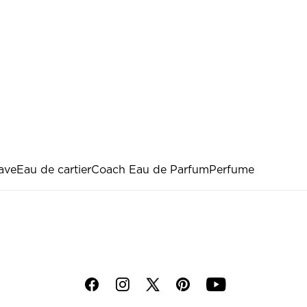
ave
Eau de cartier
Coach Eau de Parfum
Perfume
f
i
p
y