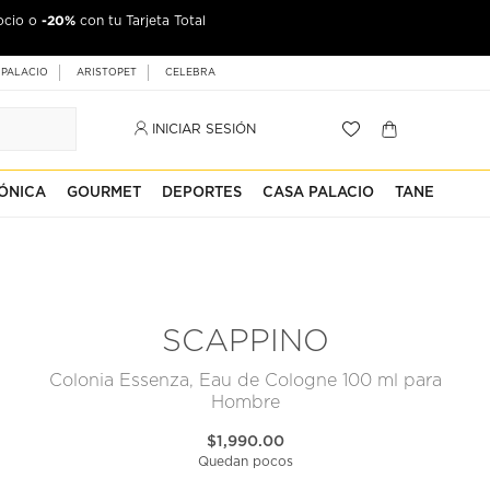
-20%
ocio o
con tu Tarjeta Total
 PALACIO
ARISTOPET
CELEBRA
INICIAR SESIÓN
ÓNICA
GOURMET
DEPORTES
CASA PALACIO
TANE
SCAPPINO
Colonia Essenza, Eau de Cologne 100 ml para
Hombre
$1,990.00
Quedan pocos