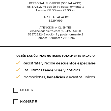
PERSONAL SHOPPING (555PALACIO):
55.5725.2246
opción 1 y posteriormente 3
Horario: 08:00am a 22:00pm
TARJETA PALACIO:
5229.1999
ATENCIÓN A CLIENTES
elpalaciodehierro.com (555PALACIO)
5557252246
opción 1 y posteriormente 2
Horario: 09:00am a 21:00pm
OBTÉN LAS ÚLTIMAS NOTICIAS TOTALMENTE PALACIO
descuentos especiales
Regístrate y recibe
.
tendencias
Las últimas
y noticias.
beneficios
Promociones,
y eventos únicos.
MUJER
HOMBRE