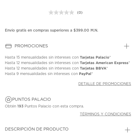
(0)
Sin
puntuación.
Enlace
en
Envío gratis en compras superiores a $399.00 M.N.
la
misma
página.
PROMOCIONES
Tarjetas Palacio
Hasta
15 mensualidades
sin intereses con
*
Tarjetas American Express
Hasta
12 mensualidades
sin intereses con
*
Tarjetas BBVA
Hasta
12 mensualidades
sin intereses con
*
PayPal
Hasta
9 mensualidades
sin intereses con
*
DETALLE DE PROMOCIONES
PUNTOS PALACIO
Obtén
193
Puntos Palacio con esta compra.
TÉRMINOS Y CONDICIONES
DESCRIPCIÓN DE PRODUCTO