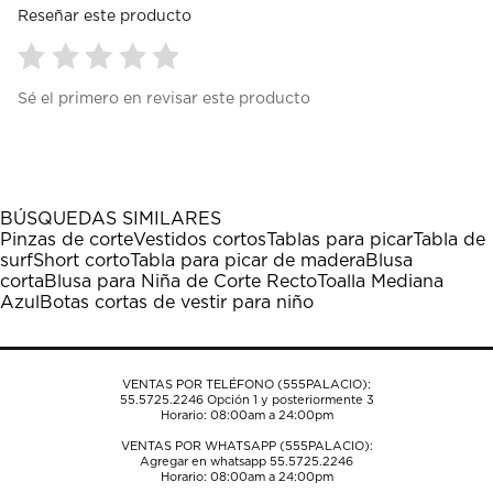
Reseñar este producto
Seleccionar
Seleccionar
Seleccionar
Seleccionar
Seleccionar
Sé el primero en revisar este producto
para
para
para
para
para
calificar
calificar
calificar
calificar
calificar
el
el
el
el
el
artículo
artículo
artículo
artículo
artículo
con
con
con
con
con
1
2
3
4
5
BÚSQUEDAS SIMILARES
estrella
estrellas.
estrellas.
estrellas.
estrellas.
Pinzas de corte
Vestidos cortos
Tablas para picar
Tabla de
Esta
Esta
Esta
Esta
Esta
surf
Short corto
Tabla para picar de madera
Blusa
acción
acción
acción
acción
acción
corta
Blusa para Niña de Corte Recto
Toalla Mediana
abrirá
abrirá
abrirá
abrirá
abrirá
Azul
Botas cortas de vestir para niño
el
el
el
el
el
formulario
formulario
formulario
formulario
formulario
de
de
de
de
de
envío.
envío.
envío.
envío.
envío.
VENTAS POR TELÉFONO (555PALACIO):
55.5725.2246
Opción 1 y posteriormente 3
Horario: 08:00am a 24:00pm
VENTAS POR WHATSAPP (555PALACIO):
Agregar en whatsapp 55.5725.2246
Horario: 08:00am a 24:00pm