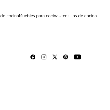
 de cocina
Muebles para cocina
Utensilios de cocina
f
i
p
y