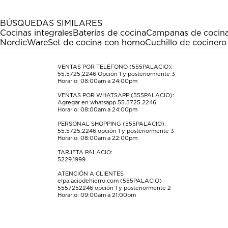
1
2
3
4
5
estrella
estrellas.
estrellas.
estrellas.
estrellas.
BÚSQUEDAS SIMILARES
Esta
Esta
Esta
Esta
Esta
Cocinas integrales
Baterías de cocina
Campanas de cocin
acción
acción
acción
acción
acción
NordicWare
Set de cocina con horno
Cuchillo de cociner
abrirá
abrirá
abrirá
abrirá
abrirá
el
el
el
el
el
formulario
formulario
formulario
formulario
formulario
VENTAS POR TELÉFONO (555PALACIO):
55.5725.2246
Opción 1 y posteriormente 3
de
de
de
de
de
Horario: 08:00am a 24:00pm
envío.
envío.
envío.
envío.
envío.
VENTAS POR WHATSAPP (555PALACIO):
Agregar en whatsapp 55.5725.2246
Horario: 08:00am a 24:00pm
PERSONAL SHOPPING (555PALACIO):
55.5725.2246
opción 1 y posteriormente 3
Horario: 08:00am a 22:00pm
TARJETA PALACIO:
5229.1999
ATENCIÓN A CLIENTES
elpalaciodehierro.com (555PALACIO)
5557252246
opción 1 y posteriormente 2
Horario: 09:00am a 21:00pm