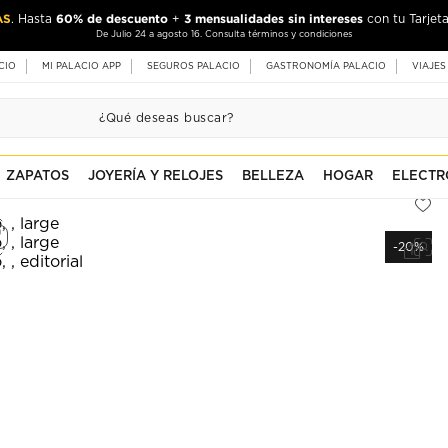
AS
60% de descuento
3 mensualidades sin intereses
. Hasta
+
con tu Tarjeta
De Julio 24 a agosto 16. Consulta términos y condiciones
CIO
MI PALACIO APP
SEGUROS PALACIO
GASTRONOMÍA PALACIO
VIAJES
ZAPATOS
JOYERÍA Y RELOJES
BELLEZA
HOGAR
ELECTR
-20%