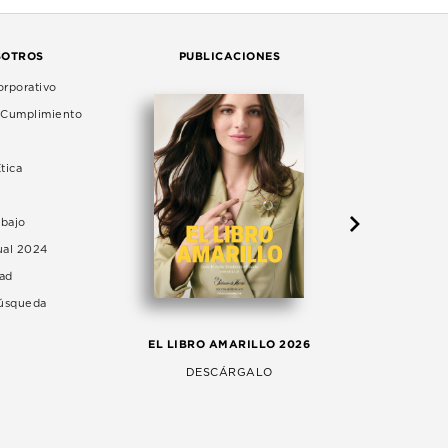
SOTROS
PUBLICACIONES
rporativo
e Cumplimiento
tica
abajo
ual 2024
dad
Búsqueda
LA 
EL LIBRO AMARILLO 2026
AG
DESCÁRGALO