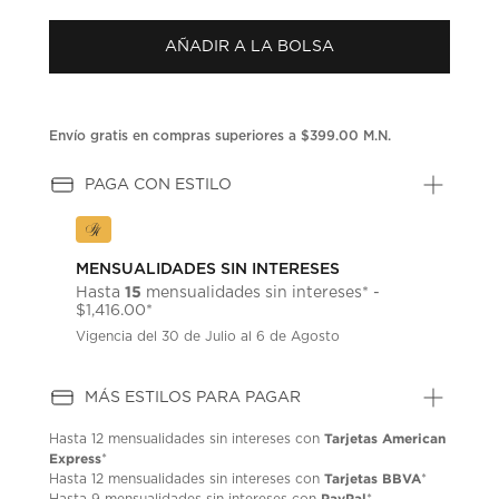
puntuación.
Enlace
AÑADIR A LA BOLSA
en
la
misma
página.
Envío gratis en compras superiores a $399.00 M.N.
PAGA CON ESTILO
MENSUALIDADES SIN INTERESES
15
Hasta
mensualidades sin intereses* -
$1,416.00*
Vigencia del 30 de Julio al 6 de Agosto
MÁS ESTILOS PARA PAGAR
Tarjetas American
Hasta
12 mensualidades
sin intereses con
Express
*
Tarjetas BBVA
Hasta
12 mensualidades
sin intereses con
*
PayPal
Hasta
9 mensualidades
sin intereses con
*