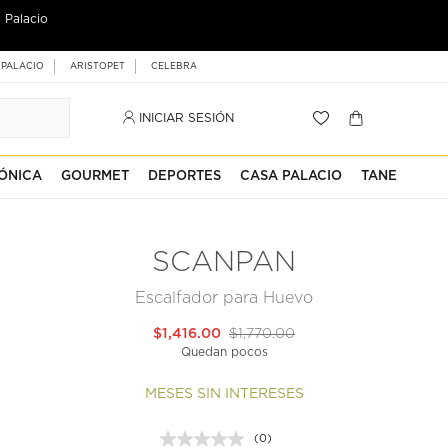
 Palacio
 PALACIO
ARISTOPET
CELEBRA
INICIAR SESIÓN
ÓNICA
GOURMET
DEPORTES
CASA PALACIO
TANE
SCANPAN
Escalfador para Huevo
$1,416.00
$1,770.00
Quedan pocos
MESES SIN INTERESES
(0)
Sin