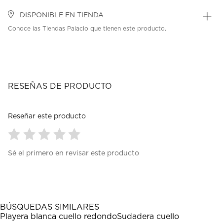
DISPONIBLE EN TIENDA
Conoce las Tiendas Palacio que tienen este producto.
RESEÑAS DE PRODUCTO
Reseñar este producto
Seleccionar
Seleccionar
Seleccionar
Seleccionar
Seleccionar
Sé el primero en revisar este producto
para
para
para
para
para
calificar
calificar
calificar
calificar
calificar
el
el
el
el
el
artículo
artículo
artículo
artículo
artículo
con
con
con
con
con
1
2
3
4
5
BÚSQUEDAS SIMILARES
estrella
estrellas.
estrellas.
estrellas.
estrellas.
Playera blanca cuello redondo
Sudadera cuello
Esta
Esta
Esta
Esta
Esta