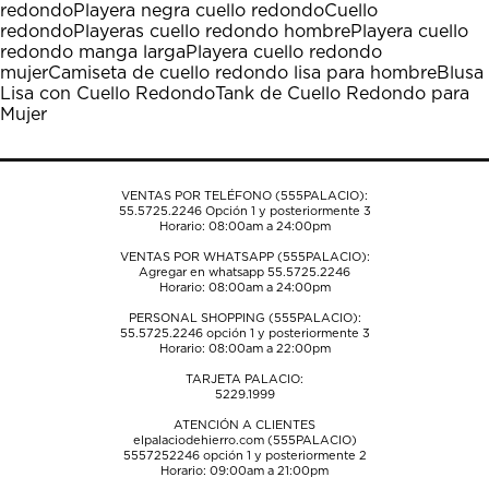
redondo
Playera negra cuello redondo
Cuello
acción
acción
acción
acción
acción
redondo
Playeras cuello redondo hombre
Playera cuello
abrirá
abrirá
abrirá
abrirá
abrirá
redondo manga larga
Playera cuello redondo
el
el
el
el
el
mujer
Camiseta de cuello redondo lisa para hombre
Blusa
formulario
formulario
formulario
formulario
formulario
Lisa con Cuello Redondo
Tank de Cuello Redondo para
de
de
de
de
de
Mujer
envío.
envío.
envío.
envío.
envío.
VENTAS POR TELÉFONO (555PALACIO):
55.5725.2246
Opción 1 y posteriormente 3
Horario: 08:00am a 24:00pm
VENTAS POR WHATSAPP (555PALACIO):
Agregar en whatsapp 55.5725.2246
Horario: 08:00am a 24:00pm
PERSONAL SHOPPING (555PALACIO):
55.5725.2246
opción 1 y posteriormente 3
Horario: 08:00am a 22:00pm
TARJETA PALACIO:
5229.1999
ATENCIÓN A CLIENTES
elpalaciodehierro.com (555PALACIO)
5557252246
opción 1 y posteriormente 2
Horario: 09:00am a 21:00pm