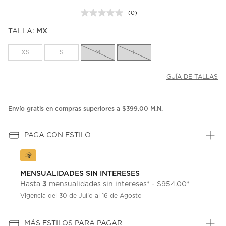
(0)
Sin
puntuación.
TALLA:
MX
Enlace
en
la
XS
S
M
L
misma
página.
GUÍA DE TALLAS
Envío gratis en compras superiores a $399.00 M.N.
PAGA CON ESTILO
MENSUALIDADES SIN INTERESES
3
Hasta
mensualidades sin intereses* - $954.00*
Vigencia del 30 de Julio al 16 de Agosto
MÁS ESTILOS PARA PAGAR