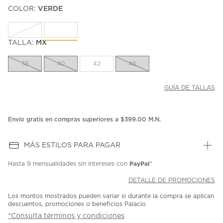
puntuación.
COLOR:
VERDE
Enlace
en
la
misma
página.
TALLA:
MX
38
40
42
48
GUÍA DE TALLAS
Envío gratis en compras superiores a $399.00 M.N.
MÁS ESTILOS PARA PAGAR
PayPal
Hasta
9 mensualidades
sin intereses con
*
DETALLE DE PROMOCIONES
Los montos mostrados pueden variar si durante la compra se aplican
descuentos, promociones o beneficios Palacio
*Consulta términos y condiciones