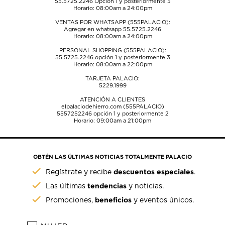
55.5725.2246
Opción 1 y posteriormente 3
Horario: 08:00am a 24:00pm
VENTAS POR WHATSAPP (555PALACIO):
Agregar en whatsapp 55.5725.2246
Horario: 08:00am a 24:00pm
PERSONAL SHOPPING (555PALACIO):
55.5725.2246
opción 1 y posteriormente 3
Horario: 08:00am a 22:00pm
TARJETA PALACIO:
5229.1999
ATENCIÓN A CLIENTES
elpalaciodehierro.com (555PALACIO)
5557252246
opción 1 y posteriormente 2
Horario: 09:00am a 21:00pm
OBTÉN LAS ÚLTIMAS NOTICIAS TOTALMENTE PALACIO
descuentos especiales
Regístrate y recibe
.
tendencias
Las últimas
y noticias.
beneficios
Promociones,
y eventos únicos.