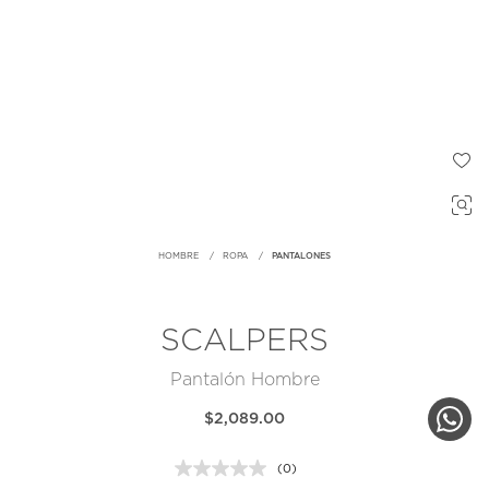
HOMBRE
ROPA
PANTALONES
SCALPERS
Pantalón Hombre
$2,089.00
(0)
Sin