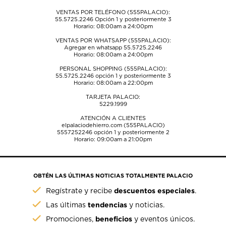
VENTAS POR TELÉFONO (555PALACIO):
55.5725.2246
Opción 1 y posteriormente 3
Horario: 08:00am a 24:00pm
VENTAS POR WHATSAPP (555PALACIO):
Agregar en whatsapp 55.5725.2246
Horario: 08:00am a 24:00pm
PERSONAL SHOPPING (555PALACIO):
55.5725.2246
opción 1 y posteriormente 3
Horario: 08:00am a 22:00pm
TARJETA PALACIO:
5229.1999
ATENCIÓN A CLIENTES
elpalaciodehierro.com (555PALACIO)
5557252246
opción 1 y posteriormente 2
Horario: 09:00am a 21:00pm
OBTÉN LAS ÚLTIMAS NOTICIAS TOTALMENTE PALACIO
descuentos especiales
Regístrate y recibe
.
tendencias
Las últimas
y noticias.
beneficios
Promociones,
y eventos únicos.