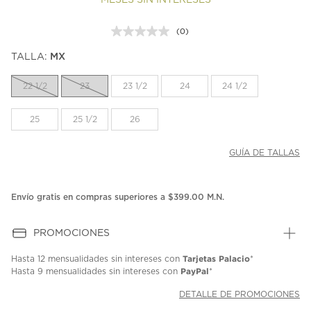
MESES SIN INTERESES
(0)
Sin
puntuación.
TALLA:
MX
Enlace
en
la
22 1/2
23
23 1/2
24
24 1/2
misma
página.
25
25 1/2
26
GUÍA DE TALLAS
Envío gratis en compras superiores a $399.00 M.N.
PROMOCIONES
Tarjetas Palacio
Hasta
12 mensualidades
sin intereses con
*
PayPal
Hasta
9 mensualidades
sin intereses con
*
DETALLE DE PROMOCIONES