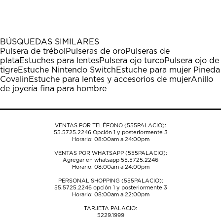
el
el
el
el
el
artículo
artículo
artículo
artículo
artículo
con
con
con
con
con
1
2
3
4
5
BÚSQUEDAS SIMILARES
estrella
estrellas.
estrellas.
estrellas.
estrellas.
Pulsera de trébol
Pulseras de oro
Pulseras de
Esta
Esta
Esta
Esta
Esta
plata
Estuches para lentes
Pulsera ojo turco
Pulsera ojo de
acción
acción
acción
acción
acción
tigre
Estuche Nintendo Switch
Estuche para mujer Pineda
abrirá
abrirá
abrirá
abrirá
abrirá
Covalin
Estuche para lentes y accesorios de mujer
Anillo
el
el
el
el
el
de joyería fina para hombre
formulario
formulario
formulario
formulario
formulario
de
de
de
de
de
envío.
envío.
envío.
envío.
envío.
VENTAS POR TELÉFONO (555PALACIO):
55.5725.2246
Opción 1 y posteriormente 3
Horario: 08:00am a 24:00pm
VENTAS POR WHATSAPP (555PALACIO):
Agregar en whatsapp 55.5725.2246
Horario: 08:00am a 24:00pm
PERSONAL SHOPPING (555PALACIO):
55.5725.2246
opción 1 y posteriormente 3
Horario: 08:00am a 22:00pm
TARJETA PALACIO:
5229.1999