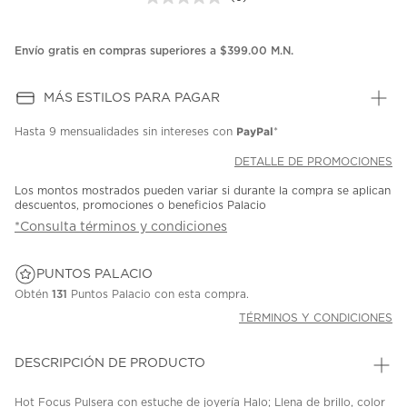
Sin
puntuación.
Enlace
en
Envío gratis en compras superiores a $399.00 M.N.
la
misma
página.
MÁS ESTILOS PARA PAGAR
PayPal
Hasta
9 mensualidades
sin intereses con
*
DETALLE DE PROMOCIONES
Los montos mostrados pueden variar si durante la compra se aplican
descuentos, promociones o beneficios Palacio
*Consulta términos y condiciones
PUNTOS PALACIO
Obtén
131
Puntos Palacio con esta compra.
TÉRMINOS Y CONDICIONES
DESCRIPCIÓN DE PRODUCTO
Hot Focus Pulsera con estuche de joyería Halo; Llena de brillo, color