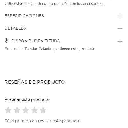
y diversión el día a día de tu pequeña con los accesorios...
ESPECIFICACIONES
DETALLES
DISPONIBLE EN TIENDA
Conoce las Tiendas Palacio que tienen este producto.
RESEÑAS DE PRODUCTO
Reseñar este producto
Seleccionar
Seleccionar
Seleccionar
Seleccionar
Seleccionar
Sé el primero en revisar este producto
para
para
para
para
para
calificar
calificar
calificar
calificar
calificar