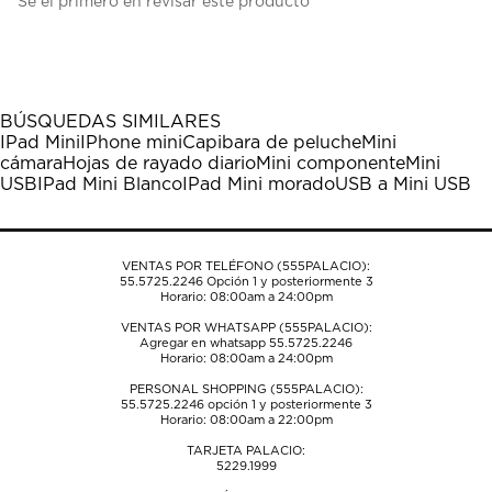
Sé el primero en revisar este producto
para
para
para
para
para
calificar
calificar
calificar
calificar
calificar
el
el
el
el
el
artículo
artículo
artículo
artículo
artículo
con
con
con
con
con
1
2
3
4
5
BÚSQUEDAS SIMILARES
estrella
estrellas.
estrellas.
estrellas.
estrellas.
IPad Mini
IPhone mini
Capibara de peluche
Mini
Esta
Esta
Esta
Esta
Esta
cámara
Hojas de rayado diario
Mini componente
Mini
acción
acción
acción
acción
acción
USB
IPad Mini Blanco
IPad Mini morado
USB a Mini USB
abrirá
abrirá
abrirá
abrirá
abrirá
el
el
el
el
el
formulario
formulario
formulario
formulario
formulario
de
de
de
de
de
VENTAS POR TELÉFONO (555PALACIO):
envío.
envío.
envío.
envío.
envío.
55.5725.2246
Opción 1 y posteriormente 3
Horario: 08:00am a 24:00pm
VENTAS POR WHATSAPP (555PALACIO):
Agregar en whatsapp 55.5725.2246
Horario: 08:00am a 24:00pm
PERSONAL SHOPPING (555PALACIO):
55.5725.2246
opción 1 y posteriormente 3
Horario: 08:00am a 22:00pm
TARJETA PALACIO:
5229.1999