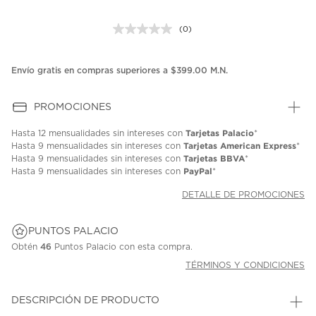
(0)
Sin
puntuación.
Enlace
en
Envío gratis en compras superiores a $399.00 M.N.
la
misma
página.
PROMOCIONES
Tarjetas Palacio
Hasta
12 mensualidades
sin intereses con
*
Tarjetas American Express
Hasta
9 mensualidades
sin intereses con
*
Tarjetas BBVA
Hasta
9 mensualidades
sin intereses con
*
PayPal
Hasta
9 mensualidades
sin intereses con
*
DETALLE DE PROMOCIONES
PUNTOS PALACIO
Obtén
46
Puntos Palacio con esta compra.
TÉRMINOS Y CONDICIONES
DESCRIPCIÓN DE PRODUCTO