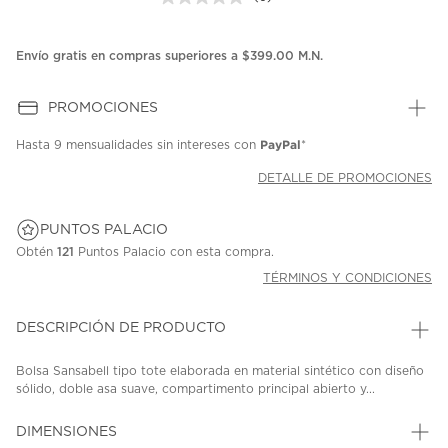
Sin
puntuación.
Enlace
en
Envío gratis en compras superiores a $399.00 M.N.
la
misma
página.
PROMOCIONES
PayPal
Hasta
9 mensualidades
sin intereses con
*
DETALLE DE PROMOCIONES
PUNTOS PALACIO
Obtén
121
Puntos Palacio con esta compra.
TÉRMINOS Y CONDICIONES
DESCRIPCIÓN DE PRODUCTO
Bolsa Sansabell tipo tote elaborada en material sintético con diseño
sólido, doble asa suave, compartimento principal abierto y...
DIMENSIONES