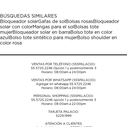
artículo
artículo
artículo
artículo
artículo
con
con
con
con
con
1
2
3
4
5
BÚSQUEDAS SIMILARES
estrella
estrellas.
estrellas.
estrellas.
estrellas.
Bloqueador solar
Gafas de sol
Bolsas rosas
Bloqueador
Esta
Esta
Esta
Esta
Esta
solar con color
Mangas para el sol
Bolsas tote
acción
acción
acción
acción
acción
mujer
Bloqueador solar en barra
Bolso tote en color
abrirá
abrirá
abrirá
abrirá
abrirá
azul
Bolso tote sintético para mujer
Bolso shoulder en
el
el
el
el
el
color rosa
formulario
formulario
formulario
formulario
formulario
de
de
de
de
de
envío.
envío.
envío.
envío.
envío.
VENTAS POR TELÉFONO (555PALACIO):
55.5725.2246
Opción 1 y posteriormente 3
Horario: 08:00am a 24:00pm
VENTAS POR WHATSAPP (555PALACIO):
Agregar en whatsapp 55.5725.2246
Horario: 08:00am a 24:00pm
PERSONAL SHOPPING (555PALACIO):
55.5725.2246
opción 1 y posteriormente 3
Horario: 08:00am a 22:00pm
TARJETA PALACIO:
5229.1999
ATENCIÓN A CLIENTES