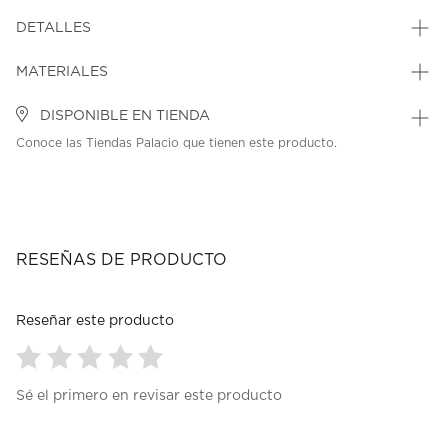
DETALLES
MATERIALES
DISPONIBLE EN TIENDA
Conoce las Tiendas Palacio que tienen este producto.
RESEÑAS DE PRODUCTO
Reseñar este producto
Seleccionar
Seleccionar
Seleccionar
Seleccionar
Seleccionar
Sé el primero en revisar este producto
para
para
para
para
para
calificar
calificar
calificar
calificar
calificar
el
el
el
el
el