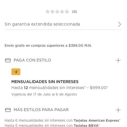
(0)
Sin
puntuación.
Enlace
Sin garantia extendida seleccionada
en
la
misma
página.
Envío gratis en compras superiores a $399.00 M.N.
PAGA CON ESTILO
MENSUALIDADES SIN INTERESES
12
Hasta
mensualidades sin intereses* - $999.00*
Vigencia del 17 de Julio al 6 de Agosto
MÁS ESTILOS PARA PAGAR
Tarjetas American Express
Hasta
6 mensualidades
sin intereses con
*
Tarjetas BBVA
Hasta
6 mensualidades
sin intereses con
*