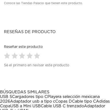
Conoce las Tiendas Palacio que tienen este producto.
RESEÑAS DE PRODUCTO
Reseñar este producto
Seleccionar
Seleccionar
Seleccionar
Seleccionar
Seleccionar
Sé el primero en revisar este producto
para
para
para
para
para
calificar
calificar
calificar
calificar
calificar
el
el
el
el
el
artículo
artículo
artículo
artículo
artículo
con
con
con
con
con
1
2
3
4
5
BÚSQUEDAS SIMILARES
estrella
estrellas.
estrellas.
estrellas.
estrellas.
USB S
Cargadores tipo C
Playera selección mexicana
Esta
Esta
Esta
Esta
Esta
2026
Adaptador usb a tipo c
Copas D
Cable tipo C
Adidas
acción
acción
acción
acción
acción
Copa
USB a Mini USB
Cable USB C trenzado
Adaptador
abrirá
abrirá
abrirá
abrirá
abrirá