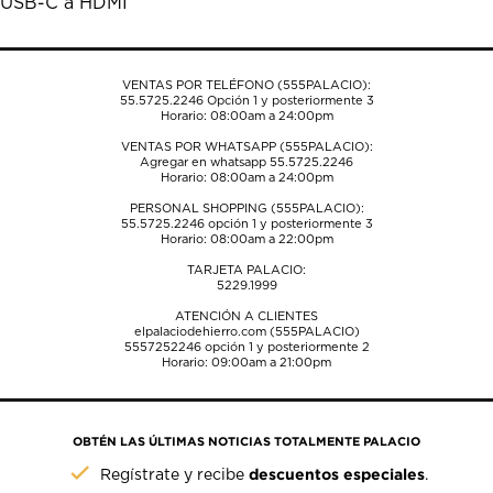
USB-C a HDMI
el
el
el
el
el
formulario
formulario
formulario
formulario
formulario
de
de
de
de
de
envío.
envío.
envío.
envío.
envío.
VENTAS POR TELÉFONO (555PALACIO):
55.5725.2246
Opción 1 y posteriormente 3
Horario: 08:00am a 24:00pm
VENTAS POR WHATSAPP (555PALACIO):
Agregar en whatsapp 55.5725.2246
Horario: 08:00am a 24:00pm
PERSONAL SHOPPING (555PALACIO):
55.5725.2246
opción 1 y posteriormente 3
Horario: 08:00am a 22:00pm
TARJETA PALACIO:
5229.1999
ATENCIÓN A CLIENTES
elpalaciodehierro.com (555PALACIO)
5557252246
opción 1 y posteriormente 2
Horario: 09:00am a 21:00pm
OBTÉN LAS ÚLTIMAS NOTICIAS TOTALMENTE PALACIO
descuentos especiales
Regístrate y recibe
.