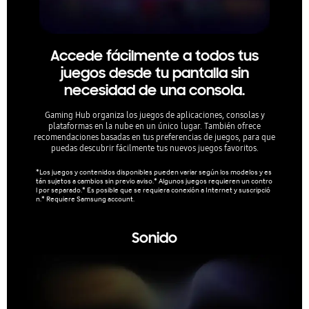
lag, 
relac
Accede fácilmente a todos tus
*Super
uegos 
juegos desde tu pantalla sin
sible
o de l
necesidad de una consola.
ctuali
os sin
Gaming Hub organiza los juegos de aplicaciones, consolas y
plataformas en la nube en un único lugar. También ofrece
recomendaciones basadas en tus preferencias de juegos, para que
puedas descubrir fácilmente tus nuevos juegos favoritos.
*Los juegos y contenidos disponibles pueden variar según los modelos y es
tán sujetos a cambios sin previo aviso.* Algunos juegos requieren un contro
l por separado.* Es posible que se requiera conexión a Internet y suscripció
n.* Requiere Samsung account.
Sonido