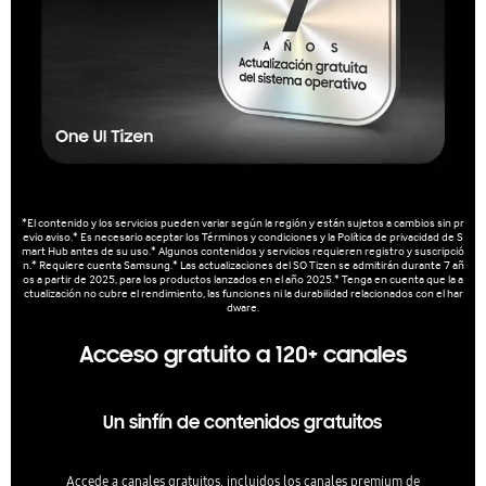
*El contenido y los servicios pueden variar según la región y están sujetos a cambios sin pr
evio aviso.* Es necesario aceptar los Términos y condiciones y la Política de privacidad de S
mart Hub antes de su uso.* Algunos contenidos y servicios requieren registro y suscripció
n.* Requiere cuenta Samsung.* Las actualizaciones del SO Tizen se admitirán durante 7 añ
os a partir de 2025, para los productos lanzados en el año 2025.* Tenga en cuenta que la a
ctualización no cubre el rendimiento, las funciones ni la durabilidad relacionados con el har
dware.
Acceso gratuito a 120+ canales
Un sinfín de contenidos gratuitos
Accede a canales gratuitos, incluidos los canales premium de