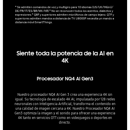
* Se admiten comandos de voz y multigiro para 10 idiomas (US/UK/IN(en)/
DE/FR/IT/ES/BR/MX/KR).* No se reconocen todos los acentos, dialectos y
La exp
expresiones.* Q8F y superiores admiten micrófonos de campo lejano. Q7F y
superiores admiten mandos a distancia de TV. U8000F necesita un mando a
distancia móvil SmartThings.
Siente toda la potencia de la AI en
4K
Procesador NQ4 AI Gen3
Nuestro procesador NQ4 AI Gen 3 crea una experiencia 4K sin
igual. Su tecnología de escalado 4K AI, impulasada por 128 redes
neuronales con Inteligencia Artificial, transforma el contenido en
una calidad de imagen cercana a 4K. Nuestro Procesador NQ4 AI
Gen3 optimiza la imagen y el sonido para ofrecer una experiencia
4K tanto en servicios OTT como en videojuegos o deportes en
directo.