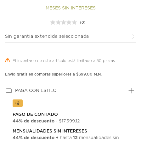
MESES SIN INTERESES
(0)
Sin
puntuación.
Enlace
Sin garantia extendida seleccionada
en
la
misma
página.
El inventario de este artículo está limitado a 50 piezas.
Envío gratis en compras superiores a $399.00 M.N.
PAGA CON ESTILO
PAGO DE CONTADO
44% de descuento
- $17,599.12
MENSUALIDADES SIN INTERESES
44% de descuento +
12
hasta
mensualidades sin