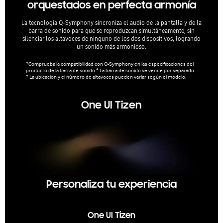
orquestados en perfecta armonía
La tecnología Q-Symphony sincroniza el audio de la pantalla y de la
Disfru
barra de sonido para que se reproduzcan simultáneamente, sin
te s
silenciar los altavoces de ninguno de los dos dispositivos, logrando
m
un sonido más armonioso.
*Comprueba la compatibilidad con Q-Symphony en las especificaciones del
producto de la barra de sonido.* La barra de sonido se vende por separado.
* La ubicación y el número de altavoces pueden variar según el modelo.
One UI Tizen
Personaliza tu experiencia
One UI Tizen