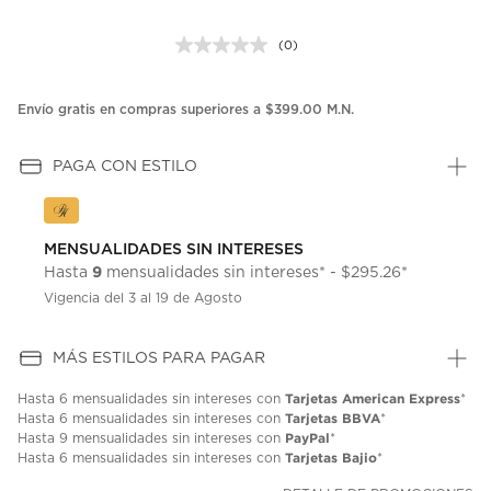
(0)
Sin
puntuación.
Enlace
en
Envío gratis en compras superiores a $399.00 M.N.
la
misma
página.
PAGA CON ESTILO
MENSUALIDADES SIN INTERESES
9
Hasta
mensualidades sin intereses* - $295.26*
Vigencia del 3 al 19 de Agosto
MÁS ESTILOS PARA PAGAR
Tarjetas American Express
Hasta
6 mensualidades
sin intereses con
*
Tarjetas BBVA
Hasta
6 mensualidades
sin intereses con
*
PayPal
Hasta
9 mensualidades
sin intereses con
*
Tarjetas Bajio
Hasta
6 mensualidades
sin intereses con
*