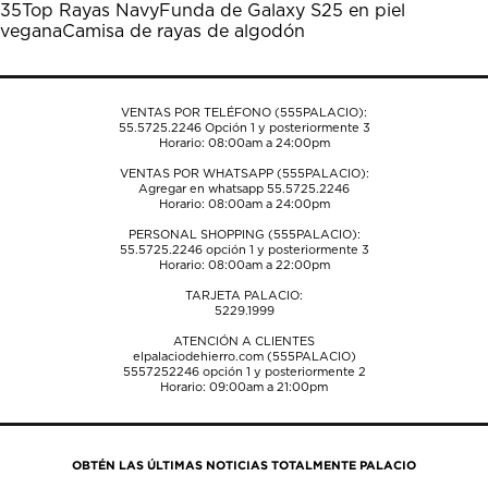
35
Top Rayas Navy
Funda de Galaxy S25 en piel
abrirá
abrirá
abrirá
abrirá
abrirá
vegana
Camisa de rayas de algodón
el
el
el
el
el
formulario
formulario
formulario
formulario
formulario
de
de
de
de
de
envío.
envío.
envío.
envío.
envío.
VENTAS POR TELÉFONO (555PALACIO):
55.5725.2246
Opción 1 y posteriormente 3
Horario: 08:00am a 24:00pm
VENTAS POR WHATSAPP (555PALACIO):
Agregar en whatsapp 55.5725.2246
Horario: 08:00am a 24:00pm
PERSONAL SHOPPING (555PALACIO):
55.5725.2246
opción 1 y posteriormente 3
Horario: 08:00am a 22:00pm
TARJETA PALACIO:
5229.1999
ATENCIÓN A CLIENTES
elpalaciodehierro.com (555PALACIO)
5557252246
opción 1 y posteriormente 2
Horario: 09:00am a 21:00pm
OBTÉN LAS ÚLTIMAS NOTICIAS TOTALMENTE PALACIO