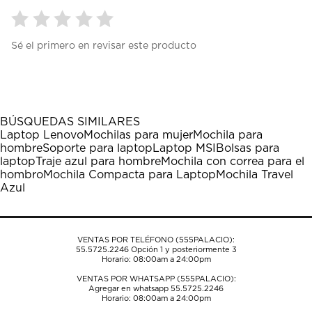
Seleccionar
Seleccionar
Seleccionar
Seleccionar
Seleccionar
Sé el primero en revisar este producto
para
para
para
para
para
calificar
calificar
calificar
calificar
calificar
el
el
el
el
el
artículo
artículo
artículo
artículo
artículo
con
con
con
con
con
1
2
3
4
5
BÚSQUEDAS SIMILARES
estrella
estrellas.
estrellas.
estrellas.
estrellas.
Laptop Lenovo
Mochilas para mujer
Mochila para
Esta
Esta
Esta
Esta
Esta
hombre
Soporte para laptop
Laptop MSI
Bolsas para
acción
acción
acción
acción
acción
laptop
Traje azul para hombre
Mochila con correa para el
abrirá
abrirá
abrirá
abrirá
abrirá
hombro
Mochila Compacta para Laptop
Mochila Travel
el
el
el
el
el
Azul
formulario
formulario
formulario
formulario
formulario
de
de
de
de
de
envío.
envío.
envío.
envío.
envío.
VENTAS POR TELÉFONO (555PALACIO):
55.5725.2246
Opción 1 y posteriormente 3
Horario: 08:00am a 24:00pm
VENTAS POR WHATSAPP (555PALACIO):
Agregar en whatsapp 55.5725.2246
Horario: 08:00am a 24:00pm