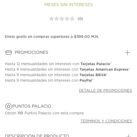
MESES SIN INTERESES
(0)
Sin
puntuación.
Enlace
en
Envío gratis en compras superiores a $399.00 M.N.
la
misma
página.
PROMOCIONES
Tarjetas Palacio
Hasta
12 mensualidades
sin intereses con
*
Tarjetas American Express
Hasta
9 mensualidades
sin intereses con
*
Tarjetas BBVA
Hasta
9 mensualidades
sin intereses con
*
PayPal
Hasta
9 mensualidades
sin intereses con
*
DETALLE DE PROMOCIONES
PUNTOS PALACIO
Obtén
110
Puntos Palacio con esta compra.
TÉRMINOS Y CONDICIONES
DESCRIPCIÓN DE PRODUCTO