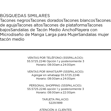
artículo
artículo
artículo
artículo
artículo
con
con
con
con
con
1
2
3
4
5
BÚSQUEDAS SIMILARES
estrella
estrellas.
estrellas.
estrellas.
estrellas.
Tacones negros
Tacones dorados
Tacones blancos
Tacones
Esta
Esta
Esta
Esta
Esta
de aguja
Tacones altos
Tacones de plataforma
Tacones
acción
acción
acción
acción
acción
bajos
Sandalias de Tacón Medio Ancho
Playera con
abrirá
abrirá
abrirá
abrirá
abrirá
Microdiseño de Manga Larga para Mujer
Sandalias mujer
el
el
el
el
el
tacón medio
formulario
formulario
formulario
formulario
formulario
de
de
de
de
de
envío.
envío.
envío.
envío.
envío.
VENTAS POR TELÉFONO (555PALACIO):
55.5725.2246
Opción 1 y posteriormente 3
Horario: 08:00am a 24:00pm
VENTAS POR WHATSAPP (555PALACIO):
Agregar en whatsapp 55.5725.2246
Horario: 08:00am a 24:00pm
PERSONAL SHOPPING (555PALACIO):
55.5725.2246
opción 1 y posteriormente 3
Horario: 08:00am a 22:00pm
TARJETA PALACIO:
5229.1999
ATENCIÓN A CLIENTES