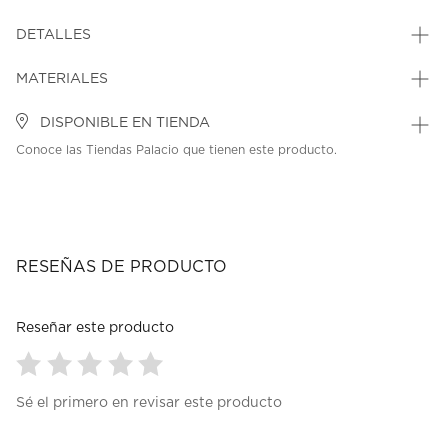
DETALLES
MATERIALES
DISPONIBLE EN TIENDA
Conoce las Tiendas Palacio que tienen este producto.
RESEÑAS DE PRODUCTO
Reseñar este producto
Seleccionar
Seleccionar
Seleccionar
Seleccionar
Seleccionar
Sé el primero en revisar este producto
para
para
para
para
para
calificar
calificar
calificar
calificar
calificar
el
el
el
el
el