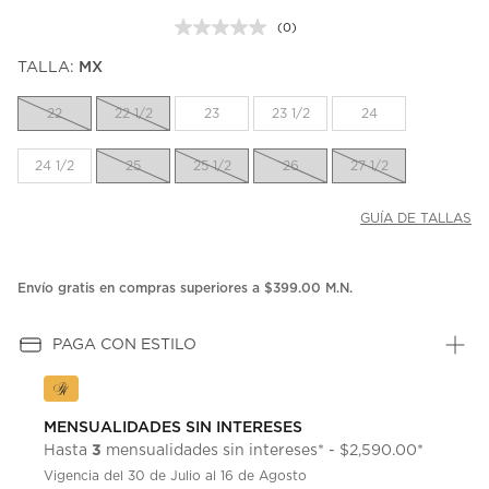
(0)
Sin
puntuación.
TALLA:
MX
Enlace
en
la
22
22 1/2
23
23 1/2
24
misma
página.
24 1/2
25
25 1/2
26
27 1/2
GUÍA DE TALLAS
Envío gratis en compras superiores a $399.00 M.N.
PAGA CON ESTILO
MENSUALIDADES SIN INTERESES
3
Hasta
mensualidades sin intereses* - $2,590.00*
Vigencia del 30 de Julio al 16 de Agosto