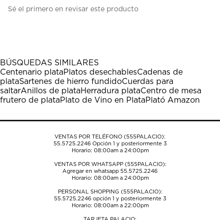
Seleccionar
Seleccionar
Seleccionar
Seleccionar
Seleccionar
Sé el primero en revisar este producto
para
para
para
para
para
calificar
calificar
calificar
calificar
calificar
el
el
el
el
el
artículo
artículo
artículo
artículo
artículo
con
con
con
con
con
1
2
3
4
5
BÚSQUEDAS SIMILARES
estrella
estrellas.
estrellas.
estrellas.
estrellas.
Centenario plata
Platos desechables
Cadenas de
Esta
Esta
Esta
Esta
Esta
plata
Sartenes de hierro fundido
Cuerdas para
acción
acción
acción
acción
acción
saltar
Anillos de plata
Herradura plata
Centro de mesa
abrirá
abrirá
abrirá
abrirá
abrirá
frutero de plata
Plato de Vino en Plata
Plató Amazon
el
el
el
el
el
formulario
formulario
formulario
formulario
formulario
de
de
de
de
de
envío.
envío.
envío.
envío.
envío.
VENTAS POR TELÉFONO (555PALACIO):
55.5725.2246
Opción 1 y posteriormente 3
Horario: 08:00am a 24:00pm
VENTAS POR WHATSAPP (555PALACIO):
Agregar en whatsapp 55.5725.2246
Horario: 08:00am a 24:00pm
PERSONAL SHOPPING (555PALACIO):
55.5725.2246
opción 1 y posteriormente 3
Horario: 08:00am a 22:00pm
TARJETA PALACIO: