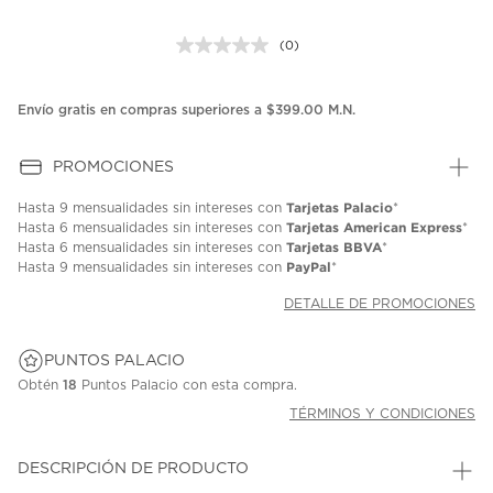
(0)
Sin
puntuación.
Enlace
en
Envío gratis en compras superiores a $399.00 M.N.
la
misma
página.
PROMOCIONES
Tarjetas Palacio
Hasta
9 mensualidades
sin intereses con
*
Tarjetas American Express
Hasta
6 mensualidades
sin intereses con
*
Tarjetas BBVA
Hasta
6 mensualidades
sin intereses con
*
PayPal
Hasta
9 mensualidades
sin intereses con
*
DETALLE DE PROMOCIONES
PUNTOS PALACIO
Obtén
18
Puntos Palacio con esta compra.
TÉRMINOS Y CONDICIONES
DESCRIPCIÓN DE PRODUCTO