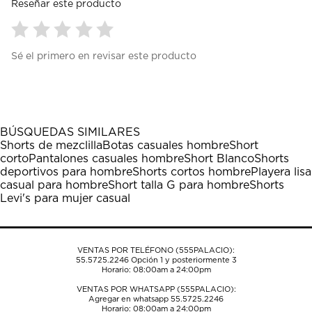
Reseñar este producto
Seleccionar
Seleccionar
Seleccionar
Seleccionar
Seleccionar
Sé el primero en revisar este producto
para
para
para
para
para
calificar
calificar
calificar
calificar
calificar
el
el
el
el
el
artículo
artículo
artículo
artículo
artículo
con
con
con
con
con
1
2
3
4
5
BÚSQUEDAS SIMILARES
estrella
estrellas.
estrellas.
estrellas.
estrellas.
Shorts de mezclilla
Botas casuales hombre
Short
Esta
Esta
Esta
Esta
Esta
corto
Pantalones casuales hombre
Short Blanco
Shorts
acción
acción
acción
acción
acción
deportivos para hombre
Shorts cortos hombre
Playera lisa
abrirá
abrirá
abrirá
abrirá
abrirá
casual para hombre
Short talla G para hombre
Shorts
el
el
el
el
el
Levi's para mujer casual
formulario
formulario
formulario
formulario
formulario
de
de
de
de
de
envío.
envío.
envío.
envío.
envío.
VENTAS POR TELÉFONO (555PALACIO):
55.5725.2246
Opción 1 y posteriormente 3
Horario: 08:00am a 24:00pm
VENTAS POR WHATSAPP (555PALACIO):
Agregar en whatsapp 55.5725.2246
Horario: 08:00am a 24:00pm