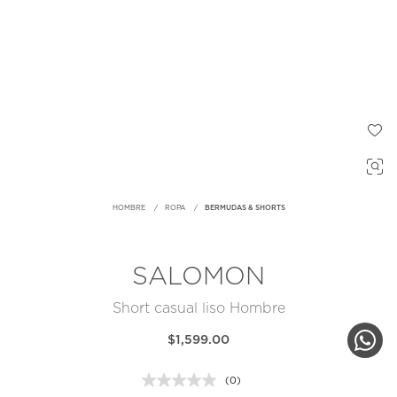
HOMBRE
ROPA
BERMUDAS & SHORTS
SALOMON
Short casual liso Hombre
$1,599.00
(0)
Sin