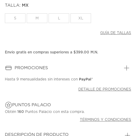
puntuación.
TALLA:
MX
Enlace
en
la
S
M
L
XL
misma
página.
GUÍA DE TALLAS
Envío gratis en compras superiores a $399.00 M.N.
PROMOCIONES
PayPal
Hasta
9 mensualidades
sin intereses con
*
DETALLE DE PROMOCIONES
PUNTOS PALACIO
Obtén
160
Puntos Palacio con esta compra.
TÉRMINOS Y CONDICIONES
DESCRIPCIÓN DE PRODUCTO