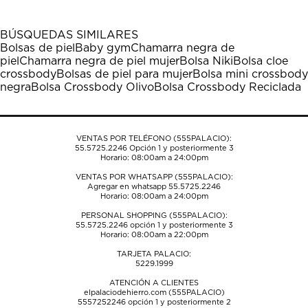
BÚSQUEDAS SIMILARES
Bolsas de piel
Baby gym
Chamarra negra de
piel
Chamarra negra de piel mujer
Bolsa Niki
Bolsa cloe
crossbody
Bolsas de piel para mujer
Bolsa mini crossbody
negra
Bolsa Crossbody Olivo
Bolsa Crossbody Reciclada
VENTAS POR TELÉFONO (555PALACIO):
55.5725.2246
Opción 1 y posteriormente 3
Horario: 08:00am a 24:00pm
VENTAS POR WHATSAPP (555PALACIO):
Agregar en whatsapp 55.5725.2246
Horario: 08:00am a 24:00pm
PERSONAL SHOPPING (555PALACIO):
55.5725.2246
opción 1 y posteriormente 3
Horario: 08:00am a 22:00pm
TARJETA PALACIO:
5229.1999
ATENCIÓN A CLIENTES
elpalaciodehierro.com (555PALACIO)
5557252246
opción 1 y posteriormente 2