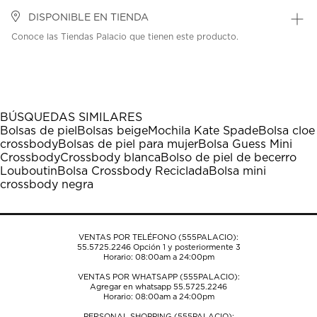
DISPONIBLE EN TIENDA
Conoce las Tiendas Palacio que tienen este producto.
BÚSQUEDAS SIMILARES
Bolsas de piel
Bolsas beige
Mochila Kate Spade
Bolsa cloe
crossbody
Bolsas de piel para mujer
Bolsa Guess Mini
Crossbody
Crossbody blanca
Bolso de piel de becerro
Louboutin
Bolsa Crossbody Reciclada
Bolsa mini
crossbody negra
VENTAS POR TELÉFONO (555PALACIO):
55.5725.2246
Opción 1 y posteriormente 3
Horario: 08:00am a 24:00pm
VENTAS POR WHATSAPP (555PALACIO):
Agregar en whatsapp 55.5725.2246
Horario: 08:00am a 24:00pm
PERSONAL SHOPPING (555PALACIO):