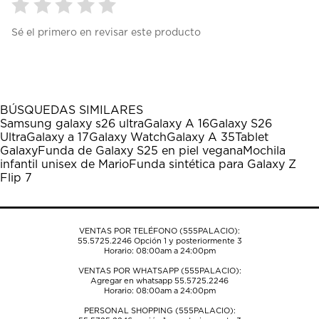
Seleccionar
Seleccionar
Seleccionar
Seleccionar
Seleccionar
Sé el primero en revisar este producto
para
para
para
para
para
calificar
calificar
calificar
calificar
calificar
el
el
el
el
el
artículo
artículo
artículo
artículo
artículo
con
con
con
con
con
1
2
3
4
5
BÚSQUEDAS SIMILARES
estrella
estrellas.
estrellas.
estrellas.
estrellas.
Samsung galaxy s26 ultra
Galaxy A 16
Galaxy S26
Esta
Esta
Esta
Esta
Esta
Ultra
Galaxy a 17
Galaxy Watch
Galaxy A 35
Tablet
acción
acción
acción
acción
acción
Galaxy
Funda de Galaxy S25 en piel vegana
Mochila
abrirá
abrirá
abrirá
abrirá
abrirá
infantil unisex de Mario
Funda sintética para Galaxy Z
el
el
el
el
el
Flip 7
formulario
formulario
formulario
formulario
formulario
de
de
de
de
de
envío.
envío.
envío.
envío.
envío.
VENTAS POR TELÉFONO (555PALACIO):
55.5725.2246
Opción 1 y posteriormente 3
Horario: 08:00am a 24:00pm
VENTAS POR WHATSAPP (555PALACIO):
Agregar en whatsapp 55.5725.2246
Horario: 08:00am a 24:00pm
PERSONAL SHOPPING (555PALACIO):