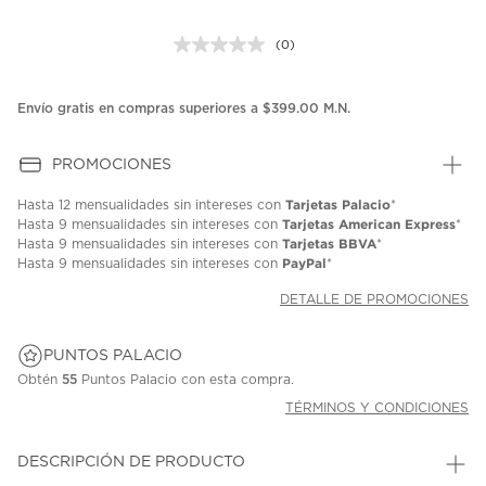
(0)
Sin
puntuación.
Enlace
en
Envío gratis en compras superiores a $399.00 M.N.
la
misma
página.
PROMOCIONES
Tarjetas Palacio
Hasta
12 mensualidades
sin intereses con
*
Tarjetas American Express
Hasta
9 mensualidades
sin intereses con
*
Tarjetas BBVA
Hasta
9 mensualidades
sin intereses con
*
PayPal
Hasta
9 mensualidades
sin intereses con
*
DETALLE DE PROMOCIONES
PUNTOS PALACIO
Obtén
55
Puntos Palacio con esta compra.
TÉRMINOS Y CONDICIONES
DESCRIPCIÓN DE PRODUCTO