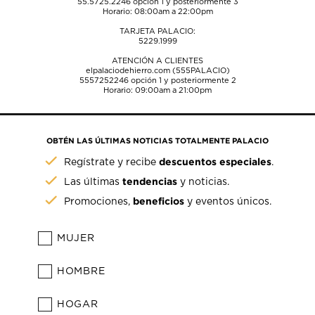
55.5725.2246
opción 1 y posteriormente 3
Horario: 08:00am a 22:00pm
TARJETA PALACIO:
5229.1999
ATENCIÓN A CLIENTES
elpalaciodehierro.com (555PALACIO)
5557252246
opción 1 y posteriormente 2
Horario: 09:00am a 21:00pm
OBTÉN LAS ÚLTIMAS NOTICIAS TOTALMENTE PALACIO
descuentos especiales
Regístrate y recibe
.
tendencias
Las últimas
y noticias.
beneficios
Promociones,
y eventos únicos.
MUJER
HOMBRE
HOGAR