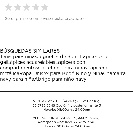
Seleccionar
Seleccionar
Seleccionar
Seleccionar
Seleccionar
Sé el primero en revisar este producto
para
para
para
para
para
calificar
calificar
calificar
calificar
calificar
el
el
el
el
el
artículo
artículo
artículo
artículo
artículo
con
con
con
con
con
1
2
3
4
5
BÚSQUEDAS SIMILARES
estrella
estrellas.
estrellas.
estrellas.
estrellas.
Tenis para niñas
Juguetes de Sonic
Lapiceros de
Esta
Esta
Esta
Esta
Esta
gel
Lápices acuarelables
Lapicera con
acción
acción
acción
acción
acción
compartimentos
Calcetines para niñas
Lapicera
abrirá
abrirá
abrirá
abrirá
abrirá
metálica
Ropa Unisex para Bebé Niño y Niña
Chamarra
el
el
el
el
el
navy para niña
Abrigo para niño navy
formulario
formulario
formulario
formulario
formulario
de
de
de
de
de
envío.
envío.
envío.
envío.
envío.
VENTAS POR TELÉFONO (555PALACIO):
55.5725.2246
Opción 1 y posteriormente 3
Horario: 08:00am a 24:00pm
VENTAS POR WHATSAPP (555PALACIO):
Agregar en whatsapp 55.5725.2246
Horario: 08:00am a 24:00pm