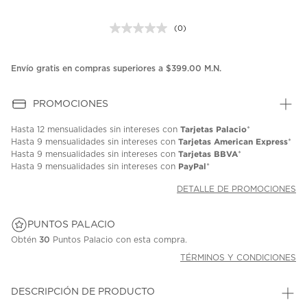
(0)
Sin
puntuación.
Enlace
en
Envío gratis en compras superiores a $399.00 M.N.
la
misma
página.
PROMOCIONES
Tarjetas Palacio
Hasta
12 mensualidades
sin intereses con
*
Tarjetas American Express
Hasta
9 mensualidades
sin intereses con
*
Tarjetas BBVA
Hasta
9 mensualidades
sin intereses con
*
PayPal
Hasta
9 mensualidades
sin intereses con
*
DETALLE DE PROMOCIONES
PUNTOS PALACIO
Obtén
30
Puntos Palacio con esta compra.
TÉRMINOS Y CONDICIONES
DESCRIPCIÓN DE PRODUCTO