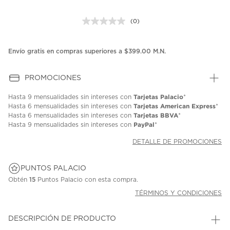
(0)
Sin
puntuación.
Enlace
en
Envío gratis en compras superiores a $399.00 M.N.
la
misma
página.
PROMOCIONES
Tarjetas Palacio
Hasta
9 mensualidades
sin intereses con
*
Tarjetas American Express
Hasta
6 mensualidades
sin intereses con
*
Tarjetas BBVA
Hasta
6 mensualidades
sin intereses con
*
PayPal
Hasta
9 mensualidades
sin intereses con
*
DETALLE DE PROMOCIONES
PUNTOS PALACIO
Obtén
15
Puntos Palacio con esta compra.
TÉRMINOS Y CONDICIONES
DESCRIPCIÓN DE PRODUCTO