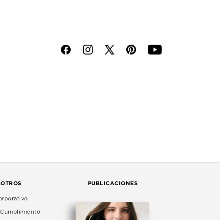
f
i
p
y
SOTROS
PUBLICACIONES
rporativo
e Cumplimiento