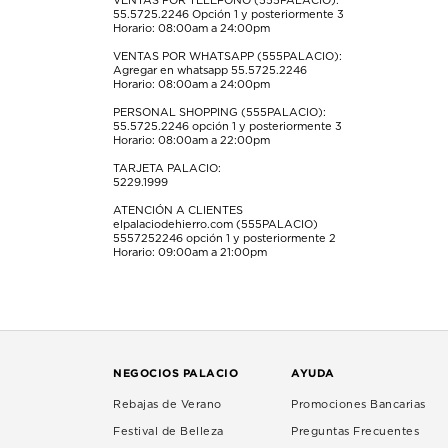
formulario
formulario
formulario
formulario
formulario
VENTAS POR TELÉFONO (555PALACIO):
55.5725.2246
Opción 1 y posteriormente 3
de
de
de
de
de
Horario: 08:00am a 24:00pm
envío.
envío.
envío.
envío.
envío.
VENTAS POR WHATSAPP (555PALACIO):
Agregar en whatsapp 55.5725.2246
Horario: 08:00am a 24:00pm
PERSONAL SHOPPING (555PALACIO):
55.5725.2246
opción 1 y posteriormente 3
Horario: 08:00am a 22:00pm
TARJETA PALACIO:
5229.1999
ATENCIÓN A CLIENTES
elpalaciodehierro.com (555PALACIO)
5557252246
opción 1 y posteriormente 2
Horario: 09:00am a 21:00pm
NEGOCIOS PALACIO
AYUDA
Rebajas de Verano
Promociones Bancarias
Festival de Belleza
Preguntas Frecuentes