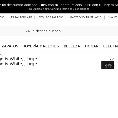
-10%
-15%
de un descuento adicional
con tu Tarjeta Palacio,
con tu Tarjeta S
De Agosto 7 al 9. Consulta términos y condiciones
CIO
MI PALACIO APP
SEGUROS PALACIO
GASTRONOMÍA PALACIO
VIAJES
ZAPATOS
JOYERÍA Y RELOJES
BELLEZA
HOGAR
ELECTR
-20%