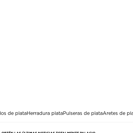
los de plata
Herradura plata
Pulseras de plata
Aretes de pl