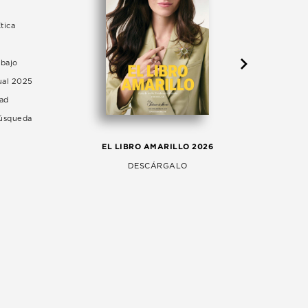
tica
abajo
ual 2025
dad
Búsqueda
LA 
EL LIBRO AMARILLO 2026
AG
DESCÁRGALO