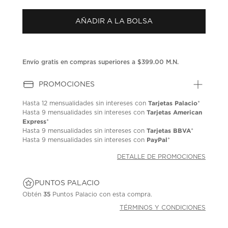
puntuación.
Enlace
AÑADIR A LA BOLSA
en
la
misma
página.
Envío gratis en compras superiores a $399.00 M.N.
PROMOCIONES
Tarjetas Palacio
Hasta
12 mensualidades
sin intereses con
*
Tarjetas American
Hasta
9 mensualidades
sin intereses con
Express
*
Tarjetas BBVA
Hasta
9 mensualidades
sin intereses con
*
PayPal
Hasta
9 mensualidades
sin intereses con
*
DETALLE DE PROMOCIONES
PUNTOS PALACIO
Obtén
35
Puntos Palacio con esta compra.
TÉRMINOS Y CONDICIONES