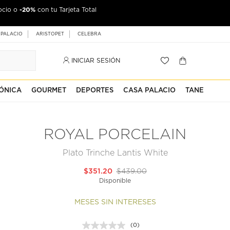
-20%
ocio o
con tu Tarjeta Total
 PALACIO
ARISTOPET
CELEBRA
INICIAR SESIÓN
ÓNICA
GOURMET
DEPORTES
CASA PALACIO
TANE
ROYAL PORCELAIN
Plato Trinche Lantis White
$351.20
$439.00
Disponible
MESES SIN INTERESES
(0)
Sin