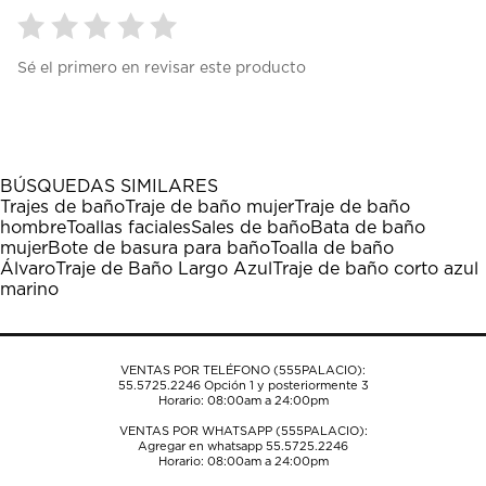
Seleccionar
Seleccionar
Seleccionar
Seleccionar
Seleccionar
Sé el primero en revisar este producto
para
para
para
para
para
calificar
calificar
calificar
calificar
calificar
el
el
el
el
el
artículo
artículo
artículo
artículo
artículo
con
con
con
con
con
1
2
3
4
5
BÚSQUEDAS SIMILARES
estrella
estrellas.
estrellas.
estrellas.
estrellas.
Trajes de baño
Traje de baño mujer
Traje de baño
Esta
Esta
Esta
Esta
Esta
hombre
Toallas faciales
Sales de baño
Bata de baño
acción
acción
acción
acción
acción
mujer
Bote de basura para baño
Toalla de baño
abrirá
abrirá
abrirá
abrirá
abrirá
Álvaro
Traje de Baño Largo Azul
Traje de baño corto azul
el
el
el
el
el
marino
formulario
formulario
formulario
formulario
formulario
de
de
de
de
de
envío.
envío.
envío.
envío.
envío.
VENTAS POR TELÉFONO (555PALACIO):
55.5725.2246
Opción 1 y posteriormente 3
Horario: 08:00am a 24:00pm
VENTAS POR WHATSAPP (555PALACIO):
Agregar en whatsapp 55.5725.2246
Horario: 08:00am a 24:00pm