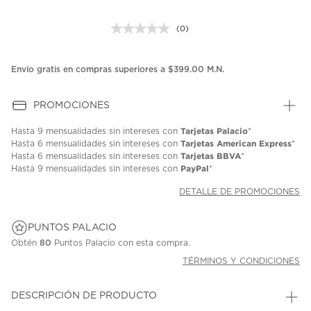
(0)
Sin
puntuación.
Enlace
en
Envío gratis en compras superiores a $399.00 M.N.
la
misma
página.
PROMOCIONES
Tarjetas Palacio
Hasta
9 mensualidades
sin intereses con
*
Tarjetas American Express
Hasta
6 mensualidades
sin intereses con
*
Tarjetas BBVA
Hasta
6 mensualidades
sin intereses con
*
PayPal
Hasta
9 mensualidades
sin intereses con
*
DETALLE DE PROMOCIONES
PUNTOS PALACIO
Obtén
80
Puntos Palacio con esta compra.
TÉRMINOS Y CONDICIONES
DESCRIPCIÓN DE PRODUCTO