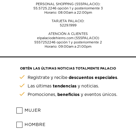
PERSONAL SHOPPING (555PALACIO):
55.5725.2246
opción 1 y posteriormente 3
Horario: 08:00am a 22:00pm
TARJETA PALACIO:
5229.1999
ATENCIÓN A CLIENTES
elpalaciodehierro.com (555PALACIO)
5557252246
opción 1 y posteriormente 2
Horario: 09:00am a 21:00pm
OBTÉN LAS ÚLTIMAS NOTICIAS TOTALMENTE PALACIO
descuentos especiales
Regístrate y recibe
.
tendencias
Las últimas
y noticias.
beneficios
Promociones,
y eventos únicos.
MUJER
HOMBRE