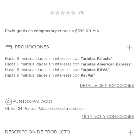
(0)
Sin
puntuación.
Enlace
en
Envío gratis en compras superiores a $399.00 M.N.
la
misma
página.
PROMOCIONES
Tarjetas Palacio
Hasta
9 mensualidades
sin intereses con
*
Tarjetas American Express
Hasta
6 mensualidades
sin intereses con
*
Tarjetas BBVA
Hasta
6 mensualidades
sin intereses con
*
PayPal
Hasta
9 mensualidades
sin intereses con
*
DETALLE DE PROMOCIONES
PUNTOS PALACIO
Obtén
24
Puntos Palacio con esta compra.
TÉRMINOS Y CONDICIONES
DESCRIPCIÓN DE PRODUCTO