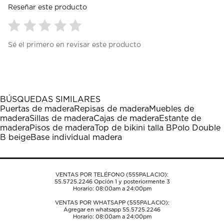
Reseñar este producto
Seleccionar
Seleccionar
Seleccionar
Seleccionar
Seleccionar
Sé el primero en revisar este producto
para
para
para
para
para
calificar
calificar
calificar
calificar
calificar
el
el
el
el
el
artículo
artículo
artículo
artículo
artículo
con
con
con
con
con
1
2
3
4
5
BÚSQUEDAS SIMILARES
estrella
estrellas.
estrellas.
estrellas.
estrellas.
Puertas de madera
Repisas de madera
Muebles de
Esta
Esta
Esta
Esta
Esta
madera
Sillas de madera
Cajas de madera
Estante de
acción
acción
acción
acción
acción
madera
Pisos de madera
Top de bikini talla B
Polo Double
abrirá
abrirá
abrirá
abrirá
abrirá
B beige
Base individual madera
el
el
el
el
el
formulario
formulario
formulario
formulario
formulario
de
de
de
de
de
envío.
envío.
envío.
envío.
envío.
VENTAS POR TELÉFONO (555PALACIO):
55.5725.2246
Opción 1 y posteriormente 3
Horario: 08:00am a 24:00pm
VENTAS POR WHATSAPP (555PALACIO):
Agregar en whatsapp 55.5725.2246
Horario: 08:00am a 24:00pm