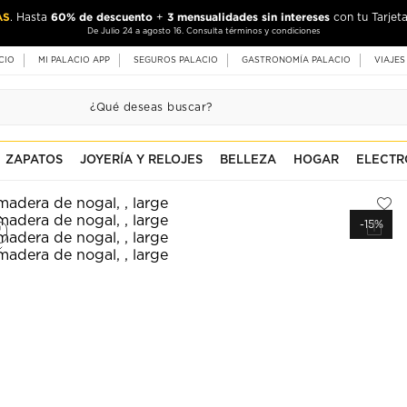
AS
60% de descuento
3 mensualidades sin intereses
. Hasta
+
con tu Tarjeta
De Julio 24 a agosto 16. Consulta términos y condiciones
CIO
MI PALACIO APP
SEGUROS PALACIO
GASTRONOMÍA PALACIO
VIAJES
ZAPATOS
JOYERÍA Y RELOJES
BELLEZA
HOGAR
ELECTR
-15%