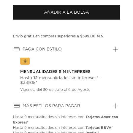
puntuación.
Enlace
AÑADIR A LA BOLSA
en
la
misma
página.
Envío gratis en compras superiores a $399.00 M.N.
PAGA CON ESTILO
MENSUALIDADES SIN INTERESES
12
Hasta
mensualidades sin intereses* -
$339.15*
Vigencia del 30 de Julio al 6 de Agosto
MÁS ESTILOS PARA PAGAR
Tarjetas American
Hasta
9 mensualidades
sin intereses con
Express
*
Tarjetas BBVA
Hasta
9 mensualidades
sin intereses con
*
PayPal
Hasta
9 mensualidades
sin intereses con
*