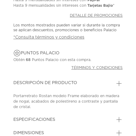
Tarjetas Bajio
Hasta
9 mensualidades
sin intereses con
*
DETALLE DE PROMOCIONES
Los montos mostrados pueden variar si durante la compra
se aplican descuentos, promociones o beneficios Palacio
*Consulta términos y condiciones
PUNTOS PALACIO
Obtén
68
Puntos Palacio con esta compra.
TÉRMINOS Y CONDICIONES
DESCRIPCIÓN DE PRODUCTO
Portarretrato Rostan modelo Frame elaborado en madera
de nogal, acabados de poliestireno a contraste y pantalla
de cristal.
SKU: 44590370
MODEL: YR3018-2 5X7
ESPECIFICACIONES
DIMENSIONES