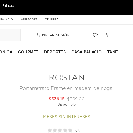
 Palacio
 PALACIO
ARISTOPET
CELEBRA
INICIAR SESIÓN
ÓNICA
GOURMET
DEPORTES
CASA PALACIO
TANE
ROSTAN
Portarretrato Frame en madera de nogal
$339.15
$399.00
Disponible
MESES SIN INTERESES
(0)
Sin