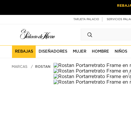
Ir
Ir
REBAJ
al
al
contenido
contenido
principal
de
TARJETA PALACIO
SERVICIOS PALA
pie
de
página
REBAJAS
DISEÑADORES
MUJER
HOMBRE
NIÑOS
MARCAS
ROSTAN