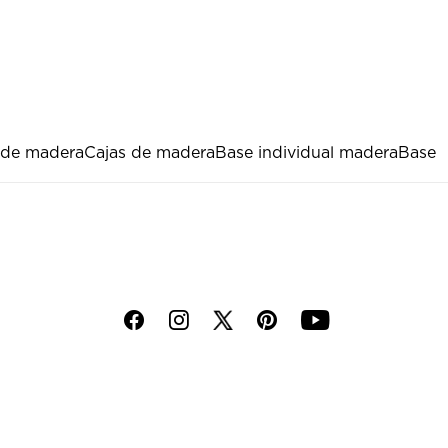
 de madera
Cajas de madera
Base individual madera
Base
f
i
p
y