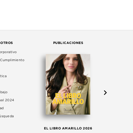
SOTROS
PUBLICACIONES
rporativo
e Cumplimiento
tica
abajo
ual 2024
dad
Búsqueda
LA 
EL LIBRO AMARILLO 2026
AG