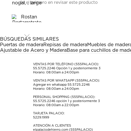
Sé el primero en revisar este producto
para
para
para
para
para
calificar
calificar
calificar
calificar
calificar
el
el
el
el
el
artículo
artículo
artículo
artículo
artículo
con
con
con
con
con
1
2
3
4
5
estrella
estrellas.
estrellas.
estrellas.
estrellas.
BÚSQUEDAS SIMILARES
Esta
Esta
Esta
Esta
Esta
Puertas de madera
Repisas de madera
Muebles de mader
acción
acción
acción
acción
acción
Ajustable de Acero y Madera
Base para cuchillos de mad
abrirá
abrirá
abrirá
abrirá
abrirá
el
el
el
el
el
formulario
formulario
formulario
formulario
formulario
VENTAS POR TELÉFONO (555PALACIO):
55.5725.2246
Opción 1 y posteriormente 3
de
de
de
de
de
Horario: 08:00am a 24:00pm
envío.
envío.
envío.
envío.
envío.
VENTAS POR WHATSAPP (555PALACIO):
Agregar en whatsapp 55.5725.2246
Horario: 08:00am a 24:00pm
PERSONAL SHOPPING (555PALACIO):
55.5725.2246
opción 1 y posteriormente 3
Horario: 08:00am a 22:00pm
TARJETA PALACIO:
5229.1999
ATENCIÓN A CLIENTES
elpalaciodehierro.com (555PALACIO)