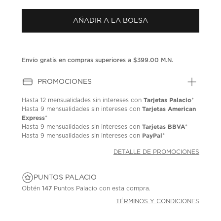
puntuación.
Enlace
AÑADIR A LA BOLSA
en
la
misma
página.
Envío gratis en compras superiores a $399.00 M.N.
PROMOCIONES
Tarjetas Palacio
Hasta
12 mensualidades
sin intereses con
*
Tarjetas American
Hasta
9 mensualidades
sin intereses con
Express
*
Tarjetas BBVA
Hasta
9 mensualidades
sin intereses con
*
PayPal
Hasta
9 mensualidades
sin intereses con
*
DETALLE DE PROMOCIONES
PUNTOS PALACIO
Obtén
147
Puntos Palacio con esta compra.
TÉRMINOS Y CONDICIONES