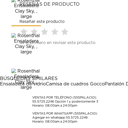
RESEÑAS DE PRODUCTO
Reseñar este producto
Seleccionar
Seleccionar
Seleccionar
Seleccionar
Seleccionar
Sé el primero en revisar este producto
para
para
para
para
para
calificar
calificar
calificar
calificar
calificar
el
el
el
el
el
artículo
artículo
artículo
artículo
artículo
con
con
con
con
con
1
2
3
4
5
estrella
estrellas.
estrellas.
estrellas.
estrellas.
BÚSQUEDAS SIMILARES
Esta
Esta
Esta
Esta
Esta
Ensaladera de vidrio
Camisa de cuadros Gocco
Pantalón 
acción
acción
acción
acción
acción
abrirá
abrirá
abrirá
abrirá
abrirá
el
el
el
el
el
VENTAS POR TELÉFONO (555PALACIO):
55.5725.2246
Opción 1 y posteriormente 3
formulario
formulario
formulario
formulario
formulario
Horario: 08:00am a 24:00pm
de
de
de
de
de
envío.
envío.
envío.
envío.
envío.
VENTAS POR WHATSAPP (555PALACIO):
Agregar en whatsapp 55.5725.2246
Horario: 08:00am a 24:00pm