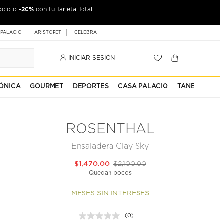
-20%
ocio o
con tu Tarjeta Total
 PALACIO
ARISTOPET
CELEBRA
INICIAR SESIÓN
ÓNICA
GOURMET
DEPORTES
CASA PALACIO
TANE
ROSENTHAL
Ensaladera Clay Sky
$1,470.00
$2,100.00
Quedan pocos
MESES SIN INTERESES
(0)
Sin