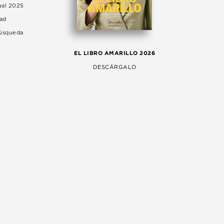
ual 2025
dad
Búsqueda
LA 
EL LIBRO AMARILLO 2026
AG
DESCÁRGALO