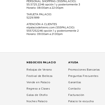
PERSONAL SHOPPING (555PALACIO):
55.5725.2246
opción 1 y posteriormente 3
Horario: 08:00am a 22:00pm
TARJETA PALACIO:
5229.1999
ATENCIÓN A CLIENTES
elpalaciodehierro.com (555PALACIO)
5557252246
opción 1 y posteriormente 2
Horario: 09:00am a 21:00pm
NEGOCIOS PALACIO
AYUDA
Rebajas de Verano
Promociones Bancarias
Festival de Belleza
Preguntas Frecuentes
Vende en Palacio
Garantías
Regreso a Clases
Contacto
Galas de Otoño
Facturación
Noches Palacio
Palacio te escucha