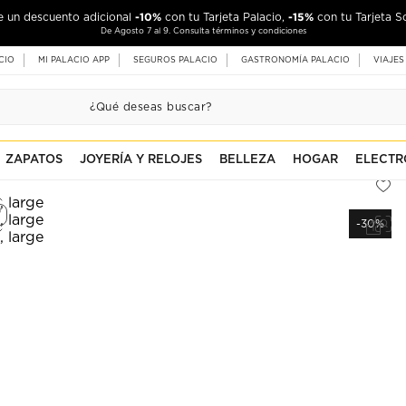
-10%
-15%
de un descuento adicional
con tu Tarjeta Palacio,
con tu Tarjeta S
De Agosto 7 al 9. Consulta términos y condiciones
CIO
MI PALACIO APP
SEGUROS PALACIO
GASTRONOMÍA PALACIO
VIAJES
ZAPATOS
JOYERÍA Y RELOJES
BELLEZA
HOGAR
ELECTR
-30%