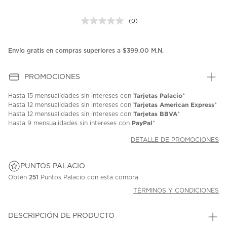
(0)
Sin
puntuación.
Enlace
en
Envío gratis en compras superiores a $399.00 M.N.
la
misma
página.
PROMOCIONES
Tarjetas Palacio
Hasta
15 mensualidades
sin intereses con
*
Tarjetas American Express
Hasta
12 mensualidades
sin intereses con
*
Tarjetas BBVA
Hasta
12 mensualidades
sin intereses con
*
PayPal
Hasta
9 mensualidades
sin intereses con
*
DETALLE DE PROMOCIONES
PUNTOS PALACIO
Obtén
251
Puntos Palacio con esta compra.
TÉRMINOS Y CONDICIONES
DESCRIPCIÓN DE PRODUCTO