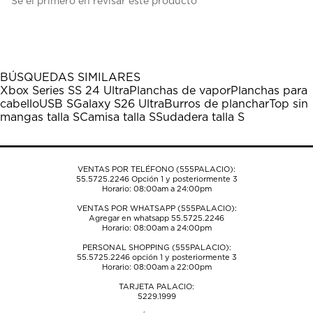
Sé el primero en revisar este producto
para
para
para
para
para
calificar
calificar
calificar
calificar
calificar
el
el
el
el
el
artículo
artículo
artículo
artículo
artículo
con
con
con
con
con
1
2
3
4
5
BÚSQUEDAS SIMILARES
estrella
estrellas.
estrellas.
estrellas.
estrellas.
Xbox Series S
S 24 Ultra
Planchas de vapor
Planchas para
Esta
Esta
Esta
Esta
Esta
cabello
USB S
Galaxy S26 Ultra
Burros de planchar
Top sin
acción
acción
acción
acción
acción
mangas talla S
Camisa talla S
Sudadera talla S
abrirá
abrirá
abrirá
abrirá
abrirá
el
el
el
el
el
formulario
formulario
formulario
formulario
formulario
de
de
de
de
de
VENTAS POR TELÉFONO (555PALACIO):
envío.
envío.
envío.
envío.
envío.
55.5725.2246
Opción 1 y posteriormente 3
Horario: 08:00am a 24:00pm
VENTAS POR WHATSAPP (555PALACIO):
Agregar en whatsapp 55.5725.2246
Horario: 08:00am a 24:00pm
PERSONAL SHOPPING (555PALACIO):
55.5725.2246
opción 1 y posteriormente 3
Horario: 08:00am a 22:00pm
TARJETA PALACIO:
5229.1999