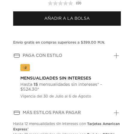
(0)
Sin
puntuación.
Enlace
AÑADIR A LA BOLSA
en
la
misma
página.
Envío gratis en compras superiores a $399.00 M.N.
PAGA CON ESTILO
MENSUALIDADES SIN INTERESES
15
Hasta
mensualidades sin intereses* -
$524.30*
Vigencia del 30 de Julio al 6 de Agosto
MÁS ESTILOS PARA PAGAR
Tarjetas American
Hasta
12 mensualidades
sin intereses con
Express
*