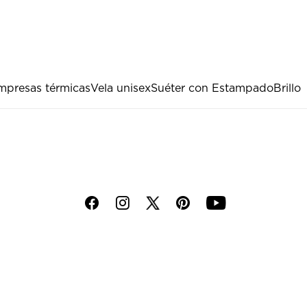
presas térmicas
Vela unisex
Suéter con Estampado
Brillo
f
i
p
y