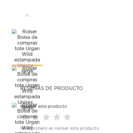
RESEÑAS DE PRODUCTO
Reseñar este producto
Seleccionar
Seleccionar
Seleccionar
Seleccionar
Seleccionar
Sé el primero en revisar este producto
para
para
para
para
para