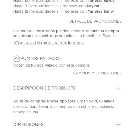
Tarjetas BBVA
Hasta
12 mensualidades
sin intereses con
*
PayPal
Hasta
9 mensualidades
sin intereses con
*
Tarjetas Bajio
Hasta
12 mensualidades
sin intereses con
*
DETALLE DE PROMOCIONES
Los montos mostrados pueden variar si durante la compra
se aplican descuentos, promociones o beneficios Palacio
*Consulta términos y condiciones
PUNTOS PALACIO
Obtén
52
Puntos Palacio con esta compra.
TÉRMINOS Y CONDICIONES
DESCRIPCIÓN DE PRODUCTO
Bolsa de compras Rolser tipo tote Urgan Wild, tu aliada
perfecta para llevar tus compras con estilo y conciencia
ecológica, ela...
DIMENSIONES