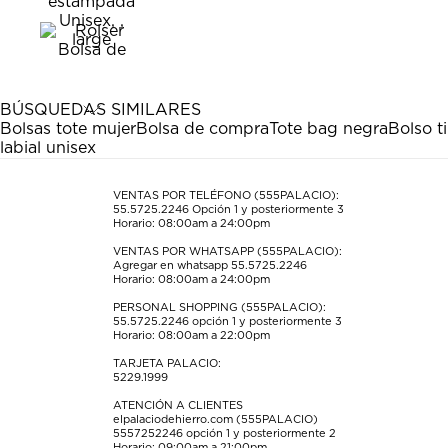
calificar
calificar
calificar
calificar
calificar
el
el
el
el
el
artículo
artículo
artículo
artículo
artículo
con
con
con
con
con
1
2
3
4
5
estrella
estrellas.
estrellas.
estrellas.
estrellas.
BÚSQUEDAS SIMILARES
Esta
Esta
Esta
Esta
Esta
Bolsas tote mujer
Bolsa de compra
Tote bag negra
Bolso t
acción
acción
acción
acción
acción
labial unisex
abrirá
abrirá
abrirá
abrirá
abrirá
el
el
el
el
el
formulario
formulario
formulario
formulario
formulario
VENTAS POR TELÉFONO (555PALACIO):
55.5725.2246
Opción 1 y posteriormente 3
de
de
de
de
de
Horario: 08:00am a 24:00pm
envío.
envío.
envío.
envío.
envío.
VENTAS POR WHATSAPP (555PALACIO):
Agregar en whatsapp 55.5725.2246
Horario: 08:00am a 24:00pm
PERSONAL SHOPPING (555PALACIO):
55.5725.2246
opción 1 y posteriormente 3
Horario: 08:00am a 22:00pm
TARJETA PALACIO:
5229.1999
ATENCIÓN A CLIENTES
elpalaciodehierro.com (555PALACIO)
5557252246
opción 1 y posteriormente 2
Horario: 09:00am a 21:00pm