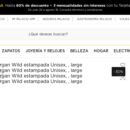
AS
60% de descuento
3 mensualidades sin intereses
. Hasta
+
con tu Tarjeta
De Julio 24 a agosto 16. Consulta términos y condiciones
CIO
MI PALACIO APP
SEGUROS PALACIO
GASTRONOMÍA PALACIO
VIAJES
ZAPATOS
JOYERÍA Y RELOJES
BELLEZA
HOGAR
ELECTR
-30%