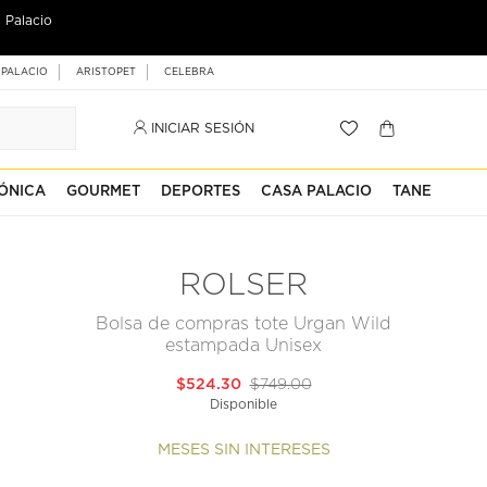
 Palacio
 PALACIO
ARISTOPET
CELEBRA
INICIAR SESIÓN
ÓNICA
GOURMET
DEPORTES
CASA PALACIO
TANE
ROLSER
Bolsa de compras tote Urgan Wild
estampada Unisex
$524.30
$749.00
Disponible
MESES SIN INTERESES