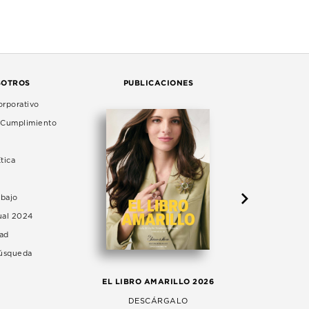
SOTROS
PUBLICACIONES
rporativo
e Cumplimiento
tica
abajo
ual 2024
dad
Búsqueda
LA 
EL LIBRO AMARILLO 2026
AG
DESCÁRGALO