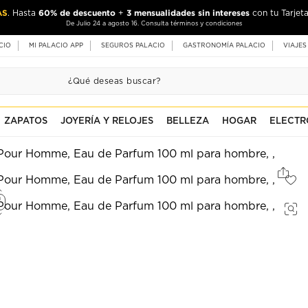
AS
60% de descuento
3 mensualidades sin intereses
. Hasta
+
con tu Tarjeta
De Julio 24 a agosto 16. Consulta términos y condiciones
CIO
MI PALACIO APP
SEGUROS PALACIO
GASTRONOMÍA PALACIO
VIAJES
ZAPATOS
JOYERÍA Y RELOJES
BELLEZA
HOGAR
ELECTR