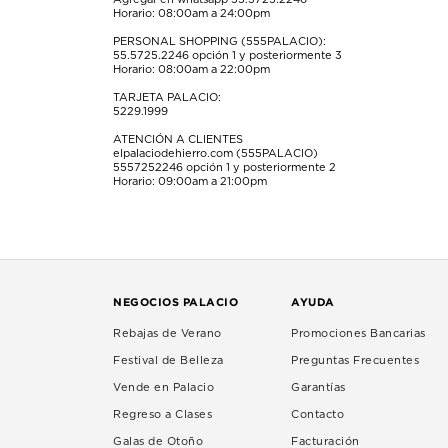
Horario: 08:00am a 24:00pm
PERSONAL SHOPPING (555PALACIO):
55.5725.2246
opción 1 y posteriormente 3
Horario: 08:00am a 22:00pm
TARJETA PALACIO:
5229.1999
ATENCIÓN A CLIENTES
elpalaciodehierro.com (555PALACIO)
5557252246
opción 1 y posteriormente 2
Horario: 09:00am a 21:00pm
NEGOCIOS PALACIO
AYUDA
Rebajas de Verano
Promociones Bancarias
Festival de Belleza
Preguntas Frecuentes
Vende en Palacio
Garantías
Regreso a Clases
Contacto
Galas de Otoño
Facturación