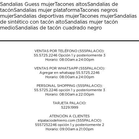
Sandalias Guess mujer
Tacones altos
Sandalias de
tacón
Sandalias mujer plataforma
Tacones negros
mujer
Sandalias deportivas mujer
Tacones mujer
Sandalias
de sintético con tacón alto
Sandalias mujer tacón
medio
Sandalias de tacón cuadrado negro
VENTAS POR TELÉFONO (555PALACIO):
55.5725.2246
Opción 1 y posteriormente 3
Horario: 08:00am a 24:00pm
VENTAS POR WHATSAPP (555PALACIO):
Agregar en whatsapp 55.5725.2246
Horario: 08:00am a 24:00pm
PERSONAL SHOPPING (555PALACIO):
55.5725.2246
opción 1 y posteriormente 3
Horario: 08:00am a 22:00pm
TARJETA PALACIO:
5229.1999
ATENCIÓN A CLIENTES
elpalaciodehierro.com (555PALACIO)
5557252246
opción 1 y posteriormente 2
Horario: 09:00am a 21:00pm