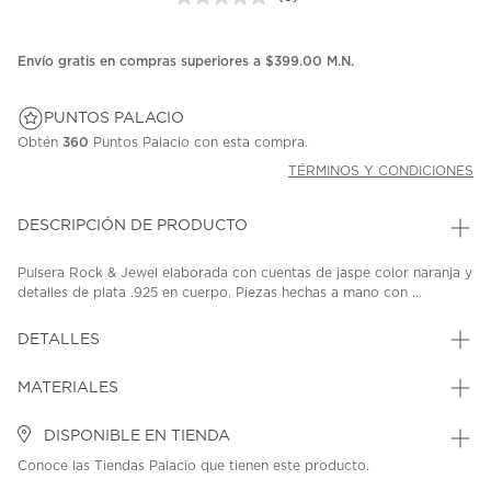
Sin
puntuación.
Enlace
en
Envío gratis en compras superiores a $399.00 M.N.
la
misma
página.
PUNTOS PALACIO
Obtén
360
Puntos Palacio con esta compra.
TÉRMINOS Y CONDICIONES
DESCRIPCIÓN DE PRODUCTO
Pulsera Rock & Jewel elaborada con cuentas de jaspe color naranja y
detalles de plata .925 en cuerpo. Piezas hechas a mano con ...
DETALLES
MATERIALES
DISPONIBLE EN TIENDA
Conoce las Tiendas Palacio que tienen este producto.