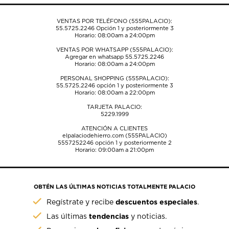
de
de
de
de
de
envío.
envío.
envío.
envío.
envío.
VENTAS POR TELÉFONO (555PALACIO):
55.5725.2246
Opción 1 y posteriormente 3
Horario: 08:00am a 24:00pm
VENTAS POR WHATSAPP (555PALACIO):
Agregar en whatsapp 55.5725.2246
Horario: 08:00am a 24:00pm
PERSONAL SHOPPING (555PALACIO):
55.5725.2246
opción 1 y posteriormente 3
Horario: 08:00am a 22:00pm
TARJETA PALACIO:
5229.1999
ATENCIÓN A CLIENTES
elpalaciodehierro.com (555PALACIO)
5557252246
opción 1 y posteriormente 2
Horario: 09:00am a 21:00pm
OBTÉN LAS ÚLTIMAS NOTICIAS TOTALMENTE PALACIO
descuentos especiales
Regístrate y recibe
.
tendencias
Las últimas
y noticias.