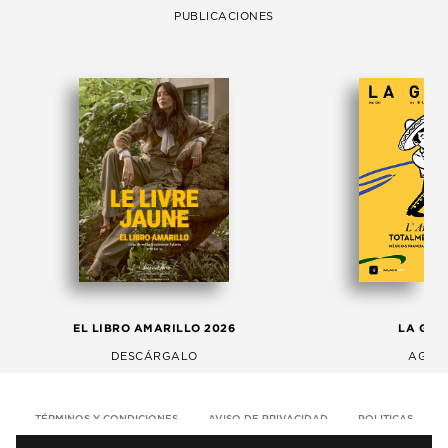
PUBLICACIONES
EL LIBRO AMARILLO 2026
LA GAC
DESCÁRGALO
AGOS
TÉRMINOS Y CONDICIONES
AVISO DE PRIVACIDAD
POLITICAS