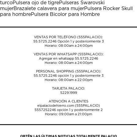
turco
Pulsera ojo de tigre
Pulseras Swarovski
abrirá
abrirá
abrirá
abrirá
abrirá
mujer
Brazalete calavera para mujer
Pulsera Rocker Skull
el
el
el
el
el
para hombre
Pulsera Bicolor para Hombre
formulario
formulario
formulario
formulario
formulario
de
de
de
de
de
envío.
envío.
envío.
envío.
envío.
VENTAS POR TELÉFONO (555PALACIO):
55.5725.2246
Opción 1 y posteriormente 3
Horario: 08:00am a 24:00pm
VENTAS POR WHATSAPP (555PALACIO):
Agregar en whatsapp 55.5725.2246
Horario: 08:00am a 24:00pm
PERSONAL SHOPPING (555PALACIO):
55.5725.2246
opción 1 y posteriormente 3
Horario: 08:00am a 22:00pm
TARJETA PALACIO:
5229.1999
ATENCIÓN A CLIENTES
elpalaciodehierro.com (555PALACIO)
5557252246
opción 1 y posteriormente 2
Horario: 09:00am a 21:00pm
OBTÉN LAS ÚLTIMAS NOTICIAS TOTALMENTE PALACIO