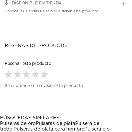
DISPONIBLE EN TIENDA
Conoce las Tiendas Palacio que tienen este producto.
RESEÑAS DE PRODUCTO
Reseñar este producto
Seleccionar
Seleccionar
Seleccionar
Seleccionar
Seleccionar
Sé el primero en revisar este producto
para
para
para
para
para
calificar
calificar
calificar
calificar
calificar
el
el
el
el
el
artículo
artículo
artículo
artículo
artículo
con
con
con
con
con
1
2
3
4
5
BÚSQUEDAS SIMILARES
estrella
estrellas.
estrellas.
estrellas.
estrellas.
Pulseras de oro
Pulseras de plata
Pulsera de
Esta
Esta
Esta
Esta
Esta
trébol
Pulseras de plata para hombre
Pulsera ojo
acción
acción
acción
acción
acción