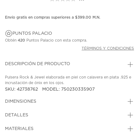
Sin
puntuación.
Enlace
en
Envío gratis en compras superiores a $399.00 M.N.
la
misma
página.
PUNTOS PALACIO
Obtén
420
Puntos Palacio con esta compra.
TÉRMINOS Y CONDICIONES
DESCRIPCIÓN DE PRODUCTO
Pulsera Rock & Jewel elaborada en piel con calavera en plata .925 e
incrustación de ónix en los ojos.
SKU: 42738762
MODEL: 750230335907
DIMENSIONES
DETALLES
MATERIALES