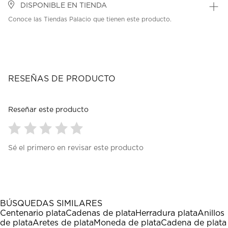
DISPONIBLE EN TIENDA
Conoce las Tiendas Palacio que tienen este producto.
RESEÑAS DE PRODUCTO
Reseñar este producto
Seleccionar
Seleccionar
Seleccionar
Seleccionar
Seleccionar
Sé el primero en revisar este producto
para
para
para
para
para
calificar
calificar
calificar
calificar
calificar
el
el
el
el
el
artículo
artículo
artículo
artículo
artículo
con
con
con
con
con
1
2
3
4
5
BÚSQUEDAS SIMILARES
estrella
estrellas.
estrellas.
estrellas.
estrellas.
Centenario plata
Cadenas de plata
Herradura plata
Anillos
Esta
Esta
Esta
Esta
Esta
de plata
Aretes de plata
Moneda de plata
Cadena de plata
acción
acción
acción
acción
acción