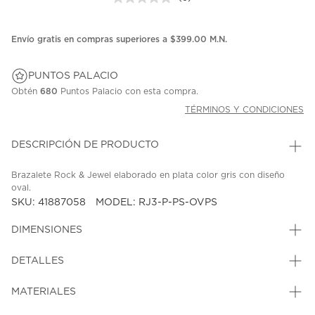
Sin
puntuación.
Enlace
en
Envío gratis en compras superiores a $399.00 M.N.
la
misma
página.
PUNTOS PALACIO
Obtén
680
Puntos Palacio con esta compra.
TÉRMINOS Y CONDICIONES
DESCRIPCIÓN DE PRODUCTO
Brazalete Rock & Jewel elaborado en plata color gris con diseño
oval.
SKU: 41887058
MODEL: RJ3-P-PS-OVPS
DIMENSIONES
DETALLES
MATERIALES