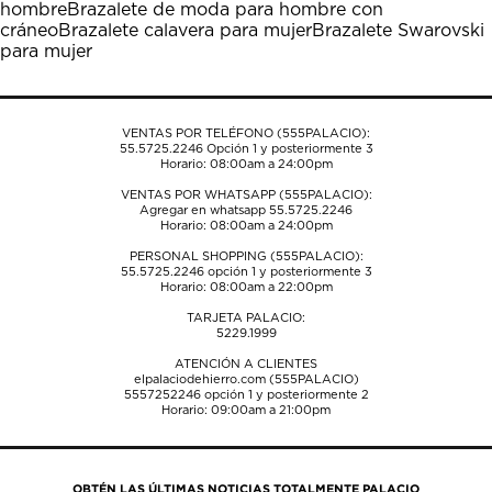
hombre
Brazalete de moda para hombre con
abrirá
abrirá
abrirá
abrirá
abrirá
cráneo
Brazalete calavera para mujer
Brazalete Swarovski
el
el
el
el
el
para mujer
formulario
formulario
formulario
formulario
formulario
de
de
de
de
de
envío.
envío.
envío.
envío.
envío.
VENTAS POR TELÉFONO (555PALACIO):
55.5725.2246
Opción 1 y posteriormente 3
Horario: 08:00am a 24:00pm
VENTAS POR WHATSAPP (555PALACIO):
Agregar en whatsapp 55.5725.2246
Horario: 08:00am a 24:00pm
PERSONAL SHOPPING (555PALACIO):
55.5725.2246
opción 1 y posteriormente 3
Horario: 08:00am a 22:00pm
TARJETA PALACIO:
5229.1999
ATENCIÓN A CLIENTES
elpalaciodehierro.com (555PALACIO)
5557252246
opción 1 y posteriormente 2
Horario: 09:00am a 21:00pm
OBTÉN LAS ÚLTIMAS NOTICIAS TOTALMENTE PALACIO