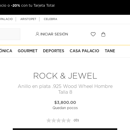
-20%
ocio o
con tu Tarjeta Total
 PALACIO
ARISTOPET
CELEBRA
INICIAR SESIÓN
ÓNICA
GOURMET
DEPORTES
CASA PALACIO
TANE
ROCK & JEWEL
Anillo en plata .925 Wood Wheel Hombre
Talla 8
$3,800.00
Quedan pocos
(0)
Sin
puntuación.