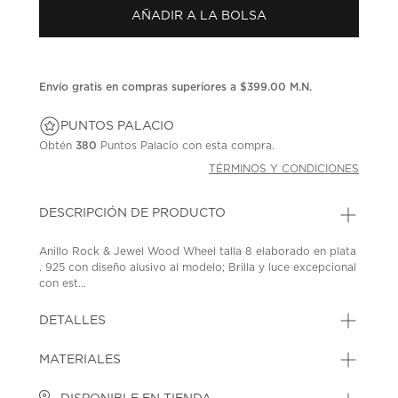
Enlace
AÑADIR A LA BOLSA
en
la
misma
página.
Envío gratis en compras superiores a $399.00 M.N.
PUNTOS PALACIO
Obtén
380
Puntos Palacio con esta compra.
TÉRMINOS Y CONDICIONES
DESCRIPCIÓN DE PRODUCTO
Anillo Rock & Jewel Wood Wheel talla 8 elaborado en plata
. 925 con diseño alusivo al modelo; Brilla y luce excepcional
con est...
DETALLES
MATERIALES