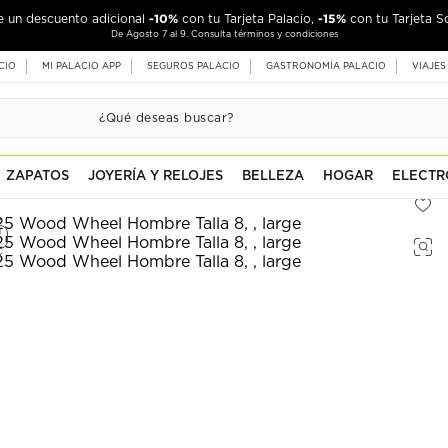
-10%
-15%
de un descuento adicional
con tu Tarjeta Palacio,
con tu Tarjeta S
De Agosto 7 al 9. Consulta términos y condiciones
CIO
MI PALACIO APP
SEGUROS PALACIO
GASTRONOMÍA PALACIO
VIAJES
ZAPATOS
JOYERÍA Y RELOJES
BELLEZA
HOGAR
ELECTR