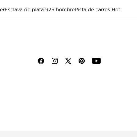
jer
Esclava de plata 925 hombre
Pista de carros Hot
f
i
p
y