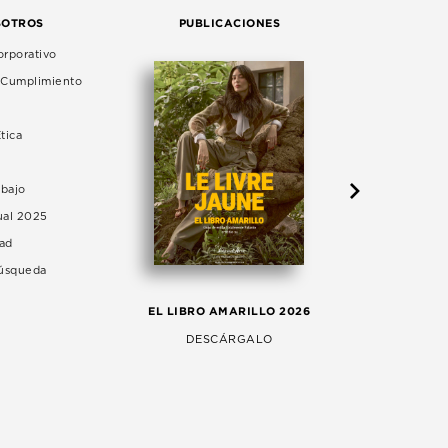
SOTROS
PUBLICACIONES
rporativo
e Cumplimiento
tica
abajo
ual 2025
dad
Búsqueda
LA 
EL LIBRO AMARILLO 2026
AG
DESCÁRGALO