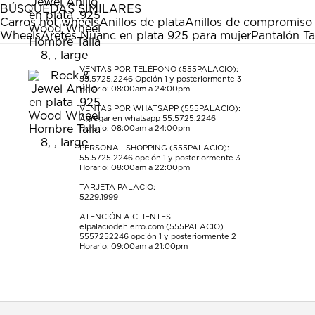
estrella
estrellas.
estrellas.
estrellas.
estrellas.
BÚSQUEDAS SIMILARES
Esta
Esta
Esta
Esta
Esta
Carros hot wheels
Anillos de plata
Anillos de compromiso 
acción
acción
acción
acción
acción
Wheels
Aretes Nuanc en plata 925 para mujer
Pantalón Ta
abrirá
abrirá
abrirá
abrirá
abrirá
el
el
el
el
el
formulario
formulario
formulario
formulario
formulario
VENTAS POR TELÉFONO (555PALACIO):
55.5725.2246
Opción 1 y posteriormente 3
de
de
de
de
de
Horario: 08:00am a 24:00pm
envío.
envío.
envío.
envío.
envío.
VENTAS POR WHATSAPP (555PALACIO):
Agregar en whatsapp 55.5725.2246
Horario: 08:00am a 24:00pm
PERSONAL SHOPPING (555PALACIO):
55.5725.2246
opción 1 y posteriormente 3
Horario: 08:00am a 22:00pm
TARJETA PALACIO:
5229.1999
ATENCIÓN A CLIENTES
elpalaciodehierro.com (555PALACIO)
5557252246
opción 1 y posteriormente 2
Horario: 09:00am a 21:00pm