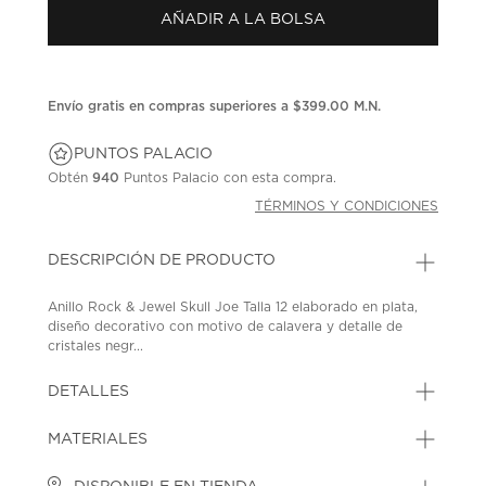
Enlace
AÑADIR A LA BOLSA
en
la
misma
página.
Envío gratis en compras superiores a $399.00 M.N.
PUNTOS PALACIO
Obtén
940
Puntos Palacio con esta compra.
TÉRMINOS Y CONDICIONES
DESCRIPCIÓN DE PRODUCTO
Anillo Rock & Jewel Skull Joe Talla 12 elaborado en plata,
diseño decorativo con motivo de calavera y detalle de
cristales negr...
DETALLES
MATERIALES