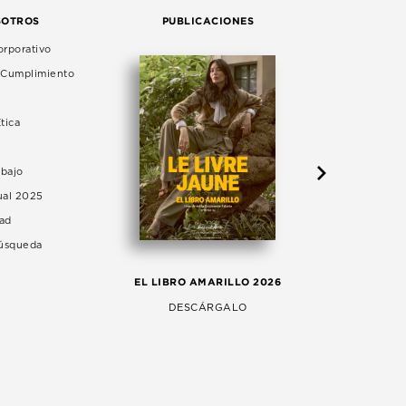
SOTROS
PUBLICACIONES
rporativo
e Cumplimiento
tica
abajo
ual 2025
dad
Búsqueda
LA 
EL LIBRO AMARILLO 2026
AG
DESCÁRGALO