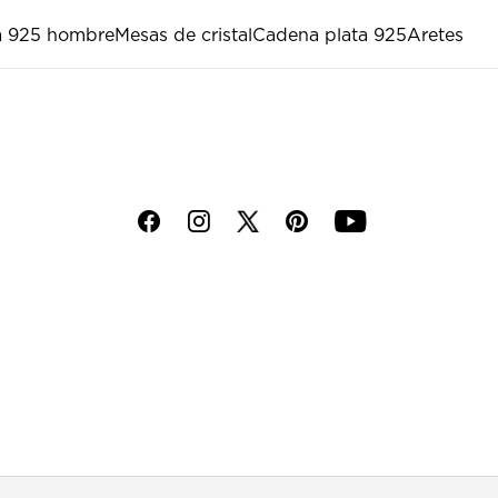
ta 925 hombre
Mesas de cristal
Cadena plata 925
Aretes
f
i
p
y