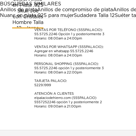
estrella
estrellas.
estrellas.
estrellas.
estrellas.
BÚSQUEDAS SIMILARES
Esta
Esta
Esta
Esta
Esta
Anillos de plata
Anillos de compromiso de plata
Anillos d
acción
acción
acción
acción
acción
Nuanc en plata 925 para mujer
Sudadera Talla 12
Suéter ta
abrirá
abrirá
abrirá
abrirá
abrirá
el
el
el
el
el
formulario
formulario
formulario
formulario
formulario
VENTAS POR TELÉFONO (555PALACIO):
55.5725.2246
Opción 1 y posteriormente 3
de
de
de
de
de
Horario: 08:00am a 24:00pm
envío.
envío.
envío.
envío.
envío.
VENTAS POR WHATSAPP (555PALACIO):
Agregar en whatsapp 55.5725.2246
Horario: 08:00am a 24:00pm
PERSONAL SHOPPING (555PALACIO):
55.5725.2246
opción 1 y posteriormente 3
Horario: 08:00am a 22:00pm
TARJETA PALACIO:
5229.1999
ATENCIÓN A CLIENTES
elpalaciodehierro.com (555PALACIO)
5557252246
opción 1 y posteriormente 2
Horario: 09:00am a 21:00pm