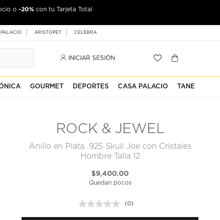
-20%
ocio o
jeta Palacio
con tu Tarjeta Total
 PALACIO
ARISTOPET
CELEBRA
INICIAR SESIÓN
ÓNICA
GOURMET
DEPORTES
CASA PALACIO
TANE
ROCK & JEWEL
Anillo en Plata .925 Skull Joe con Cristales
Hombre Talla 12
$9,400.00
Quedan pocos
(0)
Sin
puntuación.