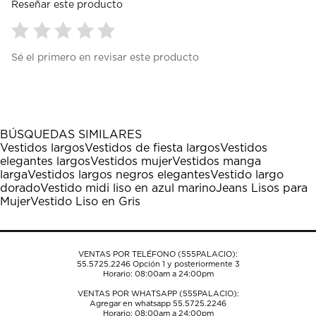
Reseñar este producto
Seleccionar
Seleccionar
Seleccionar
Seleccionar
Seleccionar
Sé el primero en revisar este producto
para
para
para
para
para
calificar
calificar
calificar
calificar
calificar
el
el
el
el
el
artículo
artículo
artículo
artículo
artículo
con
con
con
con
con
1
2
3
4
5
BÚSQUEDAS SIMILARES
estrella
estrellas.
estrellas.
estrellas.
estrellas.
Vestidos largos
Vestidos de fiesta largos
Vestidos
Esta
Esta
Esta
Esta
Esta
elegantes largos
Vestidos mujer
Vestidos manga
acción
acción
acción
acción
acción
larga
Vestidos largos negros elegantes
Vestido largo
abrirá
abrirá
abrirá
abrirá
abrirá
dorado
Vestido midi liso en azul marino
Jeans Lisos para
el
el
el
el
el
Mujer
Vestido Liso en Gris
formulario
formulario
formulario
formulario
formulario
de
de
de
de
de
envío.
envío.
envío.
envío.
envío.
VENTAS POR TELÉFONO (555PALACIO):
55.5725.2246
Opción 1 y posteriormente 3
Horario: 08:00am a 24:00pm
VENTAS POR WHATSAPP (555PALACIO):
Agregar en whatsapp 55.5725.2246
Horario: 08:00am a 24:00pm