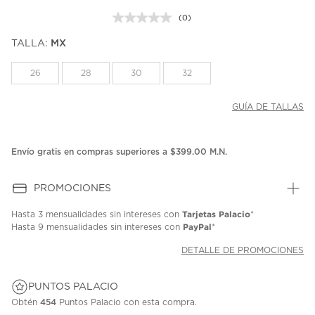
(0)
Sin
puntuación.
TALLA:
MX
Enlace
en
la
26
28
30
32
misma
página.
GUÍA DE TALLAS
Envío gratis en compras superiores a $399.00 M.N.
PROMOCIONES
Tarjetas Palacio
Hasta
3 mensualidades
sin intereses con
*
PayPal
Hasta
9 mensualidades
sin intereses con
*
DETALLE DE PROMOCIONES
PUNTOS PALACIO
Obtén
454
Puntos Palacio con esta compra.