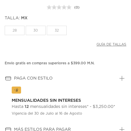
(0)
Sin
puntuación.
TALLA:
MX
Enlace
en
la
28
30
32
misma
página.
GUÍA DE TALLAS
Envío gratis en compras superiores a $399.00 M.N.
PAGA CON ESTILO
MENSUALIDADES SIN INTERESES
12
Hasta
mensualidades sin intereses* - $3,250.00*
Vigencia del 30 de Julio al 16 de Agosto
MÁS ESTILOS PARA PAGAR