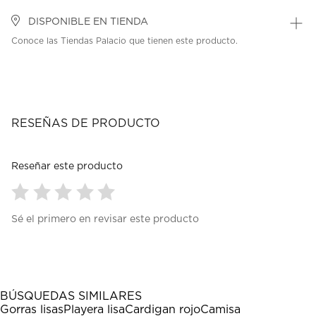
DISPONIBLE EN TIENDA
Conoce las Tiendas Palacio que tienen este producto.
RESEÑAS DE PRODUCTO
Reseñar este producto
Seleccionar
Seleccionar
Seleccionar
Seleccionar
Seleccionar
Sé el primero en revisar este producto
para
para
para
para
para
calificar
calificar
calificar
calificar
calificar
el
el
el
el
el
artículo
artículo
artículo
artículo
artículo
con
con
con
con
con
1
2
3
4
5
BÚSQUEDAS SIMILARES
estrella
estrellas.
estrellas.
estrellas.
estrellas.
Gorras lisas
Playera lisa
Cardigan rojo
Camisa
Esta
Esta
Esta
Esta
Esta