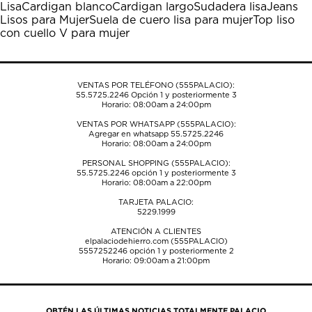
Lisa
Cardigan blanco
Cardigan largo
Sudadera lisa
Jeans
acción
acción
acción
acción
acción
Lisos para Mujer
Suela de cuero lisa para mujer
Top liso
abrirá
abrirá
abrirá
abrirá
abrirá
con cuello V para mujer
el
el
el
el
el
formulario
formulario
formulario
formulario
formulario
de
de
de
de
de
envío.
envío.
envío.
envío.
envío.
VENTAS POR TELÉFONO (555PALACIO):
55.5725.2246
Opción 1 y posteriormente 3
Horario: 08:00am a 24:00pm
VENTAS POR WHATSAPP (555PALACIO):
Agregar en whatsapp 55.5725.2246
Horario: 08:00am a 24:00pm
PERSONAL SHOPPING (555PALACIO):
55.5725.2246
opción 1 y posteriormente 3
Horario: 08:00am a 22:00pm
TARJETA PALACIO:
5229.1999
ATENCIÓN A CLIENTES
elpalaciodehierro.com (555PALACIO)
5557252246
opción 1 y posteriormente 2
Horario: 09:00am a 21:00pm
OBTÉN LAS ÚLTIMAS NOTICIAS TOTALMENTE PALACIO