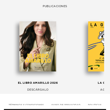
PUBLICACIONES
EL LIBRO AMARILLO 2026
LA GAC
DESCÁRGALO
AGOS
TÉRMINOS Y CONDICIONES
AVISO DE PRIVACIDAD
POLITICAS