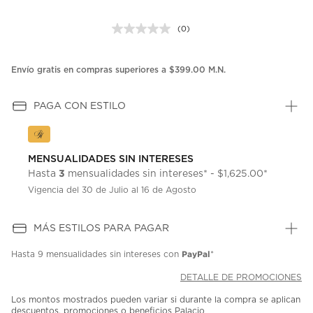
(0)
Sin
puntuación.
Enlace
en
Envío gratis en compras superiores a $399.00 M.N.
la
misma
página.
PAGA CON ESTILO
MENSUALIDADES SIN INTERESES
3
Hasta
mensualidades sin intereses* - $1,625.00*
Vigencia del 30 de Julio al 16 de Agosto
MÁS ESTILOS PARA PAGAR
PayPal
Hasta
9 mensualidades
sin intereses con
*
DETALLE DE PROMOCIONES
Los montos mostrados pueden variar si durante la compra se aplican
descuentos, promociones o beneficios Palacio