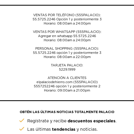
formulario
formulario
formulario
formulario
formulario
de
de
de
de
de
envío.
envío.
envío.
envío.
envío.
VENTAS POR TELÉFONO (555PALACIO):
55.5725.2246
Opción 1 y posteriormente 3
Horario: 08:00am a 24:00pm
VENTAS POR WHATSAPP (555PALACIO):
Agregar en whatsapp 55.5725.2246
Horario: 08:00am a 24:00pm
PERSONAL SHOPPING (555PALACIO):
55.5725.2246
opción 1 y posteriormente 3
Horario: 08:00am a 22:00pm
TARJETA PALACIO:
5229.1999
ATENCIÓN A CLIENTES
elpalaciodehierro.com (555PALACIO)
5557252246
opción 1 y posteriormente 2
Horario: 09:00am a 21:00pm
OBTÉN LAS ÚLTIMAS NOTICIAS TOTALMENTE PALACIO
descuentos especiales
Regístrate y recibe
.
tendencias
Las últimas
y noticias.