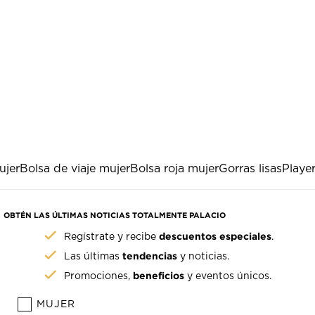
ujer
Bolsa de viaje mujer
Bolsa roja mujer
Gorras lisas
Player
OBTÉN LAS ÚLTIMAS NOTICIAS TOTALMENTE PALACIO
descuentos especiales
Regístrate y recibe
.
tendencias
Las últimas
y noticias.
beneficios
Promociones,
y eventos únicos.
MUJER