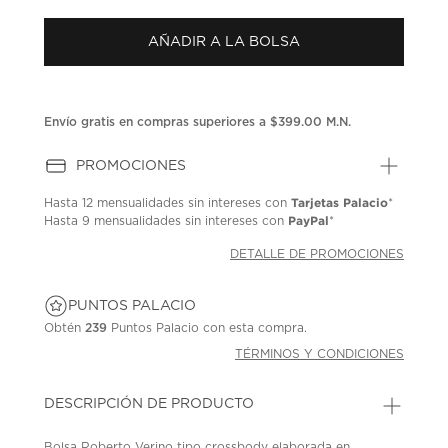
puntuación.
Enlace
AÑADIR A LA BOLSA
en
la
misma
página.
Envío gratis en compras superiores a $399.00 M.N.
PROMOCIONES
Tarjetas Palacio
Hasta
12 mensualidades
sin intereses con
*
PayPal
Hasta
9 mensualidades
sin intereses con
*
DETALLE DE PROMOCIONES
PUNTOS PALACIO
Obtén
239
Puntos Palacio con esta compra.
TÉRMINOS Y CONDICIONES
DESCRIPCIÓN DE PRODUCTO
Bolsa Roberto Verino tipo crossbody elaborada en