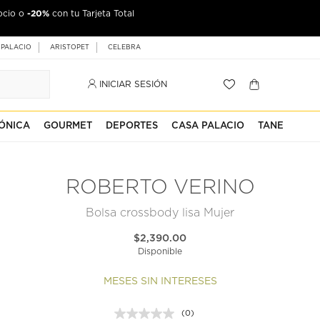
-20%
ocio o
con tu Tarjeta Total
 PALACIO
ARISTOPET
CELEBRA
INICIAR SESIÓN
ÓNICA
GOURMET
DEPORTES
CASA PALACIO
TANE
ROBERTO VERINO
Bolsa crossbody lisa Mujer
$2,390.00
Disponible
MESES SIN INTERESES
(0)
Sin