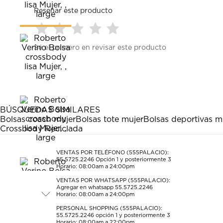
Reseñar este producto
Seleccionar
Seleccionar
Seleccionar
Seleccionar
Seleccionar
Sé el primero en revisar este producto
para
para
para
para
para
calificar
calificar
calificar
calificar
calificar
el
el
el
el
el
artículo
artículo
artículo
artículo
artículo
con
con
con
con
con
1
2
3
4
5
estrella
estrellas.
estrellas.
estrellas.
estrellas.
BÚSQUEDAS SIMILARES
Esta
Esta
Esta
Esta
Esta
Bolsas coach mujer
Bolsas tote mujer
Bolsas deportivas m
acción
acción
acción
acción
acción
Crossbody Reciclada
abrirá
abrirá
abrirá
abrirá
abrirá
el
el
el
el
el
formulario
formulario
formulario
formulario
formulario
VENTAS POR TELÉFONO (555PALACIO):
55.5725.2246
Opción 1 y posteriormente 3
de
de
de
de
de
Horario: 08:00am a 24:00pm
envío.
envío.
envío.
envío.
envío.
VENTAS POR WHATSAPP (555PALACIO):
Agregar en whatsapp 55.5725.2246
Horario: 08:00am a 24:00pm
PERSONAL SHOPPING (555PALACIO):
55.5725.2246
opción 1 y posteriormente 3
Horario: 08:00am a 22:00pm