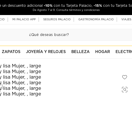
-10%
-15%
de un descuento adicional
con tu Tarjeta Palacio,
con tu Tarjeta S
De Agosto 7 al 9. Consulta términos y condiciones
CIO
MI PALACIO APP
SEGUROS PALACIO
GASTRONOMÍA PALACIO
VIAJES
ZAPATOS
JOYERÍA Y RELOJES
BELLEZA
HOGAR
ELECTR