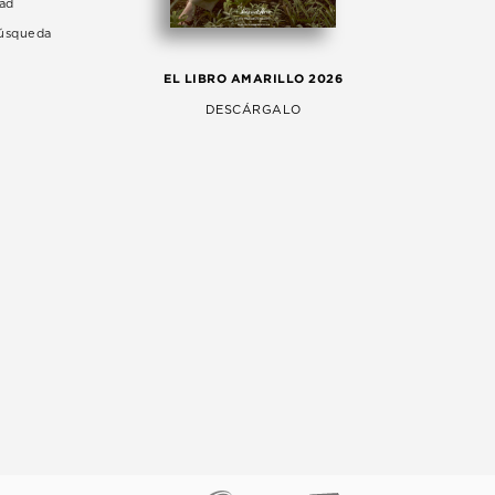
dad
Búsqueda
LA 
EL LIBRO AMARILLO 2026
AG
DESCÁRGALO