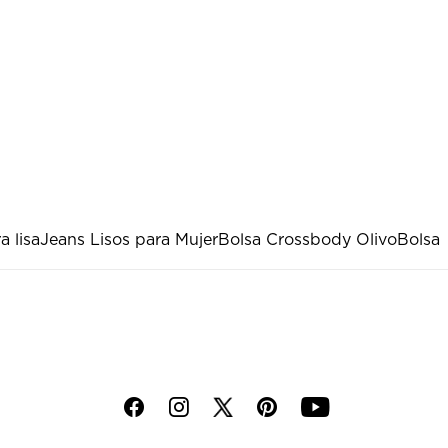
a lisa
Jeans Lisos para Mujer
Bolsa Crossbody Olivo
Bolsa
f
i
p
y