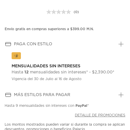
(0)
Sin
puntuación.
Enlace
en
Envío gratis en compras superiores a $399.00 M.N.
la
misma
página.
PAGA CON ESTILO
MENSUALIDADES SIN INTERESES
12
Hasta
mensualidades sin intereses* - $2,390.00*
Vigencia del 30 de Julio al 16 de Agosto
MÁS ESTILOS PARA PAGAR
PayPal
Hasta
9 mensualidades
sin intereses con
*
DETALLE DE PROMOCIONES
Los montos mostrados pueden variar si durante la compra se aplican
descuentos, promociones o beneficios Palacio