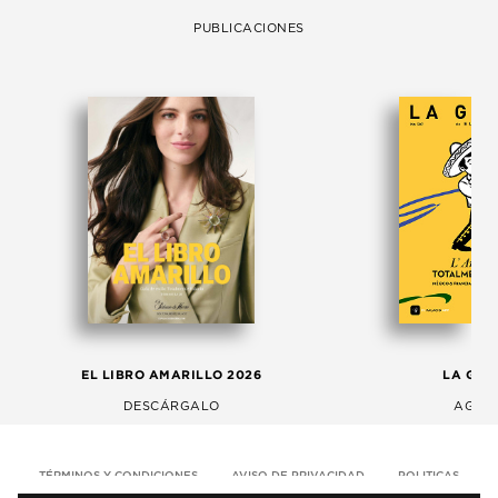
PUBLICACIONES
EL LIBRO AMARILLO 2026
LA GAC
DESCÁRGALO
AGOS
TÉRMINOS Y CONDICIONES
AVISO DE PRIVACIDAD
POLITICAS