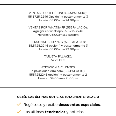
formulario
formulario
formulario
formulario
formulario
de
de
de
de
de
envío.
envío.
envío.
envío.
envío.
VENTAS POR TELÉFONO (555PALACIO):
55.5725.2246
Opción 1 y posteriormente 3
Horario: 08:00am a 24:00pm
VENTAS POR WHATSAPP (555PALACIO):
Agregar en whatsapp 55.5725.2246
Horario: 08:00am a 24:00pm
PERSONAL SHOPPING (555PALACIO):
55.5725.2246
opción 1 y posteriormente 3
Horario: 08:00am a 22:00pm
TARJETA PALACIO:
5229.1999
ATENCIÓN A CLIENTES
elpalaciodehierro.com (555PALACIO)
5557252246
opción 1 y posteriormente 2
Horario: 09:00am a 21:00pm
OBTÉN LAS ÚLTIMAS NOTICIAS TOTALMENTE PALACIO
descuentos especiales
Regístrate y recibe
.
tendencias
Las últimas
y noticias.