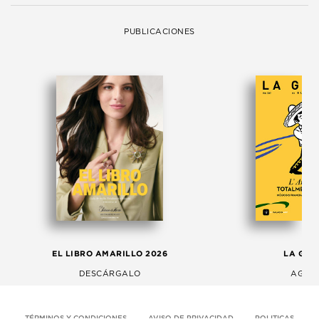
PUBLICACIONES
EL LIBRO AMARILLO 2026
LA GAC
DESCÁRGALO
AGOS
TÉRMINOS Y CONDICIONES
AVISO DE PRIVACIDAD
POLITICAS