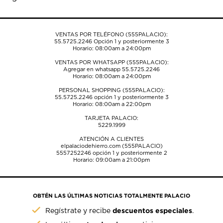
formulario
formulario
formulario
formulario
formulario
de
de
de
de
de
envío.
envío.
envío.
envío.
envío.
VENTAS POR TELÉFONO (555PALACIO):
55.5725.2246
Opción 1 y posteriormente 3
Horario: 08:00am a 24:00pm
VENTAS POR WHATSAPP (555PALACIO):
Agregar en whatsapp 55.5725.2246
Horario: 08:00am a 24:00pm
PERSONAL SHOPPING (555PALACIO):
55.5725.2246
opción 1 y posteriormente 3
Horario: 08:00am a 22:00pm
TARJETA PALACIO:
5229.1999
ATENCIÓN A CLIENTES
elpalaciodehierro.com (555PALACIO)
5557252246
opción 1 y posteriormente 2
Horario: 09:00am a 21:00pm
OBTÉN LAS ÚLTIMAS NOTICIAS TOTALMENTE PALACIO
descuentos especiales
Regístrate y recibe
.