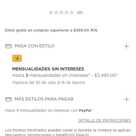
(0)
Sin
puntuación.
Enlace
en
Envío gratis en compras superiores a $399.00 M.N.
la
misma
página.
PAGA CON ESTILO
MENSUALIDADES SIN INTERESES
3
Hasta
mensualidades sin intereses* - $3,495.00*
Vigencia del 30 de Julio al 16 de Agosto
MÁS ESTILOS PARA PAGAR
PayPal
Hasta
9 mensualidades
sin intereses con
*
DETALLE DE PROMOCIONES
Los montos mostrados pueden variar si durante la compra se aplican
descuentos, promociones o beneficios Palacio