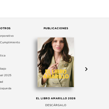
SOTROS
PUBLICACIONES
rporativo
e Cumplimiento
tica
abajo
ual 2025
dad
Búsqueda
LA 
EL LIBRO AMARILLO 2026
AG
DESCÁRGALO