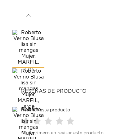
RESEÑAS DE PRODUCTO
Reseñar este producto
Seleccionar
Seleccionar
Seleccionar
Seleccionar
Seleccionar
Sé el primero en revisar este producto
para
para
para
para
para