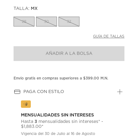
puntuación.
TALLA:
MX
Enlace
en
la
28
30
32
misma
página.
GUÍA DE TALLAS
AÑADIR A LA BOLSA
Envío gratis en compras superiores a $399.00 M.N.
PAGA CON ESTILO
MENSUALIDADES SIN INTERESES
3
Hasta
mensualidades sin intereses* -
$1,883.00*
Vigencia del 30 de Julio al 16 de Agosto