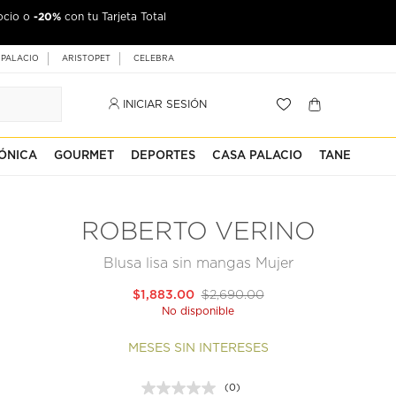
-20%
ocio o
con tu Tarjeta Total
 PALACIO
ARISTOPET
CELEBRA
INICIAR SESIÓN
ÓNICA
GOURMET
DEPORTES
CASA PALACIO
TANE
ROBERTO VERINO
Blusa lisa sin mangas Mujer
$1,883.00
$2,690.00
No disponible
MESES SIN INTERESES
(0)
Sin