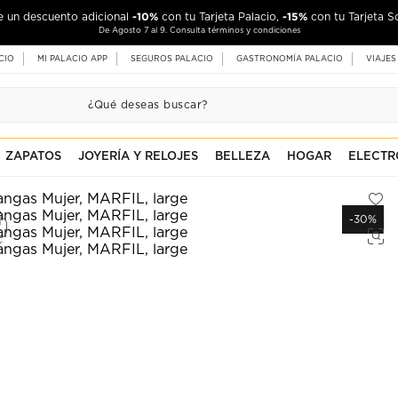
-10%
-15%
de un descuento adicional
con tu Tarjeta Palacio,
con tu Tarjeta S
De Agosto 7 al 9. Consulta términos y condiciones
CIO
MI PALACIO APP
SEGUROS PALACIO
GASTRONOMÍA PALACIO
VIAJES
ZAPATOS
JOYERÍA Y RELOJES
BELLEZA
HOGAR
ELECTR
-30%