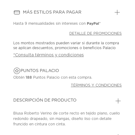
MÁS ESTILOS PARA PAGAR
PayPal
Hasta
9 mensualidades
sin intereses con
*
DETALLE DE PROMOCIONES
Los montos mostrados pueden variar si durante la compra
se aplican descuentos, promociones o beneficios Palacio
*Consulta términos y condiciones
PUNTOS PALACIO
Obtén
188
Puntos Palacio con esta compra.
TÉRMINOS Y CONDICIONES
DESCRIPCIÓN DE PRODUCTO
Blusa Roberto Verino de corte recto en tejido plano, cuello
redondo drapeado, sin mangas, diseño liso con detalle
fruncido en cintura con cinta.
SKU: 45070974
MODEL: 1290486166201