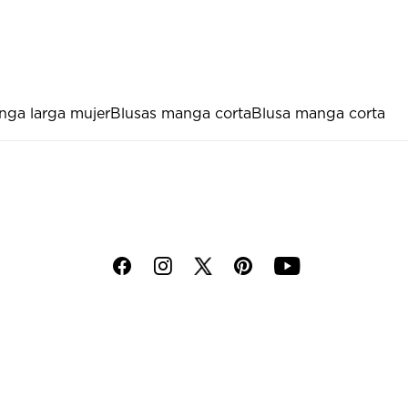
nga larga mujer
Blusas manga corta
Blusa manga corta
f
i
p
y