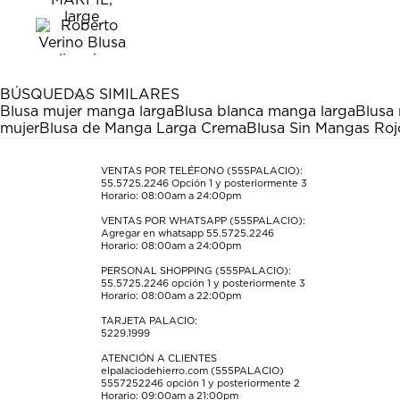
calificar
calificar
calificar
calificar
calificar
el
el
el
el
el
artículo
artículo
artículo
artículo
artículo
con
con
con
con
con
1
2
3
4
5
estrella
estrellas.
estrellas.
estrellas.
estrellas.
BÚSQUEDAS SIMILARES
Esta
Esta
Esta
Esta
Esta
Blusa mujer manga larga
Blusa blanca manga larga
Blusa
acción
acción
acción
acción
acción
mujer
Blusa de Manga Larga Crema
Blusa Sin Mangas Ro
abrirá
abrirá
abrirá
abrirá
abrirá
el
el
el
el
el
formulario
formulario
formulario
formulario
formulario
VENTAS POR TELÉFONO (555PALACIO):
55.5725.2246
Opción 1 y posteriormente 3
de
de
de
de
de
Horario: 08:00am a 24:00pm
envío.
envío.
envío.
envío.
envío.
VENTAS POR WHATSAPP (555PALACIO):
Agregar en whatsapp 55.5725.2246
Horario: 08:00am a 24:00pm
PERSONAL SHOPPING (555PALACIO):
55.5725.2246
opción 1 y posteriormente 3
Horario: 08:00am a 22:00pm
TARJETA PALACIO:
5229.1999
ATENCIÓN A CLIENTES
elpalaciodehierro.com (555PALACIO)
5557252246
opción 1 y posteriormente 2
Horario: 09:00am a 21:00pm