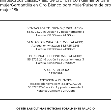
kilates
Crocs classic
Anillo de oro rosa con diamante para
mujer
Gargantilla en Oro Blanco para Mujer
Pulsera de oro
mujer 18k
VENTAS POR TELÉFONO (555PALACIO):
55.5725.2246
Opción 1 y posteriormente 3
Horario: 08:00am a 24:00pm
VENTAS POR WHATSAPP (555PALACIO):
Agregar en whatsapp 55.5725.2246
Horario: 08:00am a 24:00pm
PERSONAL SHOPPING (555PALACIO):
55.5725.2246
opción 1 y posteriormente 3
Horario: 08:00am a 22:00pm
TARJETA PALACIO:
5229.1999
ATENCIÓN A CLIENTES
elpalaciodehierro.com (555PALACIO)
5557252246
opción 1 y posteriormente 2
Horario: 09:00am a 21:00pm
OBTÉN LAS ÚLTIMAS NOTICIAS TOTALMENTE PALACIO