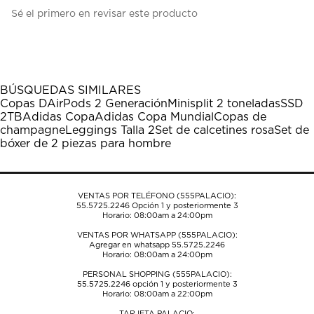
Seleccionar
Seleccionar
Seleccionar
Seleccionar
Seleccionar
Sé el primero en revisar este producto
para
para
para
para
para
calificar
calificar
calificar
calificar
calificar
el
el
el
el
el
artículo
artículo
artículo
artículo
artículo
con
con
con
con
con
1
2
3
4
5
BÚSQUEDAS SIMILARES
estrella
estrellas.
estrellas.
estrellas.
estrellas.
Copas D
AirPods 2 Generación
Minisplit 2 toneladas
SSD
Esta
Esta
Esta
Esta
Esta
2TB
Adidas Copa
Adidas Copa Mundial
Copas de
acción
acción
acción
acción
acción
champagne
Leggings Talla 2
Set de calcetines rosa
Set de
abrirá
abrirá
abrirá
abrirá
abrirá
bóxer de 2 piezas para hombre
el
el
el
el
el
formulario
formulario
formulario
formulario
formulario
de
de
de
de
de
envío.
envío.
envío.
envío.
envío.
VENTAS POR TELÉFONO (555PALACIO):
55.5725.2246
Opción 1 y posteriormente 3
Horario: 08:00am a 24:00pm
VENTAS POR WHATSAPP (555PALACIO):
Agregar en whatsapp 55.5725.2246
Horario: 08:00am a 24:00pm
PERSONAL SHOPPING (555PALACIO):
55.5725.2246
opción 1 y posteriormente 3
Horario: 08:00am a 22:00pm
TARJETA PALACIO: