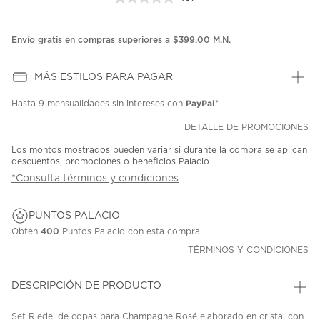
Sin
puntuación.
Enlace
en
Envío gratis en compras superiores a $399.00 M.N.
la
misma
página.
MÁS ESTILOS PARA PAGAR
PayPal
Hasta
9 mensualidades
sin intereses con
*
DETALLE DE PROMOCIONES
Los montos mostrados pueden variar si durante la compra se aplican
descuentos, promociones o beneficios Palacio
*Consulta términos y condiciones
PUNTOS PALACIO
Obtén
400
Puntos Palacio con esta compra.
TÉRMINOS Y CONDICIONES
DESCRIPCIÓN DE PRODUCTO
Set Riedel de copas para Champagne Rosé elaborado en cristal con