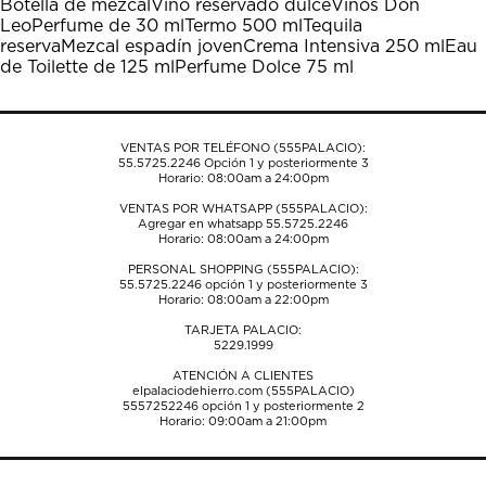
Botella de mezcal
Vino reservado dulce
Vinos Don
Esta
Esta
Esta
Esta
Esta
Leo
Perfume de 30 ml
Termo 500 ml
Tequila
acción
acción
acción
acción
acción
reserva
Mezcal espadín joven
Crema Intensiva 250 ml
Eau
abrirá
abrirá
abrirá
abrirá
abrirá
de Toilette de 125 ml
Perfume Dolce 75 ml
el
el
el
el
el
formulario
formulario
formulario
formulario
formulario
de
de
de
de
de
envío.
envío.
envío.
envío.
envío.
VENTAS POR TELÉFONO (555PALACIO):
55.5725.2246
Opción 1 y posteriormente 3
Horario: 08:00am a 24:00pm
VENTAS POR WHATSAPP (555PALACIO):
Agregar en whatsapp 55.5725.2246
Horario: 08:00am a 24:00pm
PERSONAL SHOPPING (555PALACIO):
55.5725.2246
opción 1 y posteriormente 3
Horario: 08:00am a 22:00pm
TARJETA PALACIO:
5229.1999
ATENCIÓN A CLIENTES
elpalaciodehierro.com (555PALACIO)
5557252246
opción 1 y posteriormente 2
Horario: 09:00am a 21:00pm