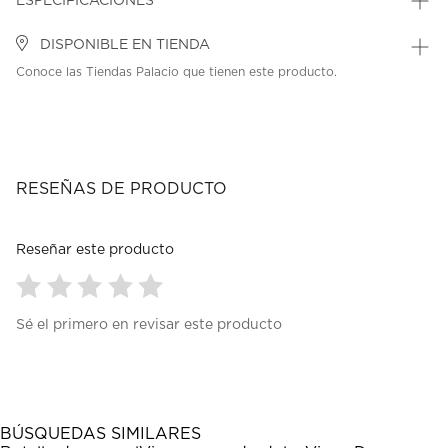
ESPECIFICACIONES
DISPONIBLE EN TIENDA
Conoce las Tiendas Palacio que tienen este producto.
RESEÑAS DE PRODUCTO
Reseñar este producto
Seleccionar
Seleccionar
Seleccionar
Seleccionar
Seleccionar
Sé el primero en revisar este producto
para
para
para
para
para
calificar
calificar
calificar
calificar
calificar
el
el
el
el
el
artículo
artículo
artículo
artículo
artículo
con
con
con
con
con
1
2
3
4
5
BÚSQUEDAS SIMILARES
estrella
estrellas.
estrellas.
estrellas.
estrellas.