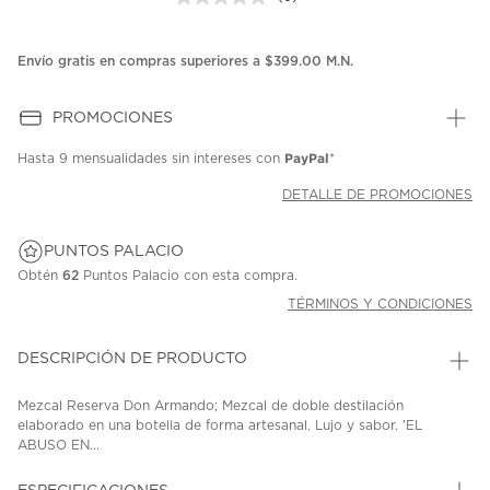
Sin
puntuación.
Enlace
en
Envío gratis en compras superiores a $399.00 M.N.
la
misma
página.
PROMOCIONES
PayPal
Hasta
9 mensualidades
sin intereses con
*
DETALLE DE PROMOCIONES
PUNTOS PALACIO
Obtén
62
Puntos Palacio con esta compra.
TÉRMINOS Y CONDICIONES
DESCRIPCIÓN DE PRODUCTO
Mezcal Reserva Don Armando; Mezcal de doble destilación
elaborado en una botella de forma artesanal. Lujo y sabor. 'EL
ABUSO EN...