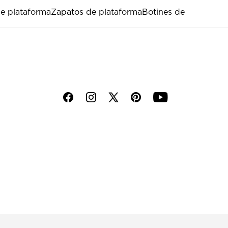
e plataforma
Zapatos de plataforma
Botines de
f
i
p
y