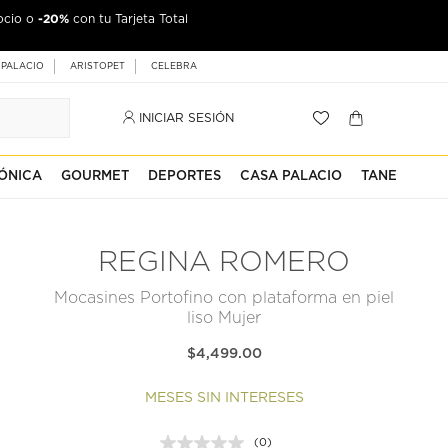
-20%
ocio o
con tu Tarjeta Total
 PALACIO
ARISTOPET
CELEBRA
INICIAR SESIÓN
ÓNICA
GOURMET
DEPORTES
CASA PALACIO
TANE
REGINA ROMERO
Mocasines Portofino con plataforma en piel
liso Mujer
$4,499.00
MESES SIN INTERESES
(0)