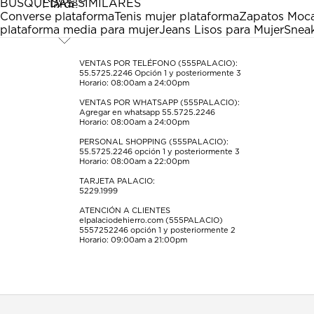
BÚSQUEDAS SIMILARES
Esta
Esta
Esta
Esta
Esta
Converse plataforma
Tenis mujer plataforma
Zapatos Moca
acción
acción
acción
acción
acción
plataforma media para mujer
Jeans Lisos para Mujer
Sneak
abrirá
abrirá
abrirá
abrirá
abrirá
el
el
el
el
el
formulario
formulario
formulario
formulario
formulario
VENTAS POR TELÉFONO (555PALACIO):
55.5725.2246
Opción 1 y posteriormente 3
de
de
de
de
de
Horario: 08:00am a 24:00pm
envío.
envío.
envío.
envío.
envío.
VENTAS POR WHATSAPP (555PALACIO):
Agregar en whatsapp 55.5725.2246
Horario: 08:00am a 24:00pm
PERSONAL SHOPPING (555PALACIO):
55.5725.2246
opción 1 y posteriormente 3
Horario: 08:00am a 22:00pm
TARJETA PALACIO:
5229.1999
ATENCIÓN A CLIENTES
elpalaciodehierro.com (555PALACIO)
5557252246
opción 1 y posteriormente 2
Horario: 09:00am a 21:00pm