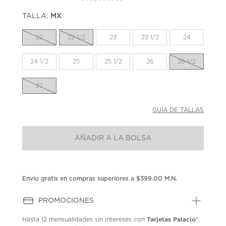
Sin
puntuación.
TALLA:
MX
Enlace
en
la
22
22 1/2
23
23 1/2
24
misma
página.
24 1/2
25
25 1/2
26
26 1/2
27
GUÍA DE TALLAS
AÑADIR A LA BOLSA
Envío gratis en compras superiores a $399.00 M.N.
PROMOCIONES
Tarjetas Palacio
Hasta
12 mensualidades
sin intereses con
*