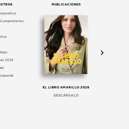
SOTROS
PUBLICACIONES
rporativo
e Cumplimiento
tica
abajo
ual 2025
dad
Búsqueda
LA 
EL LIBRO AMARILLO 2026
AG
DESCÁRGALO