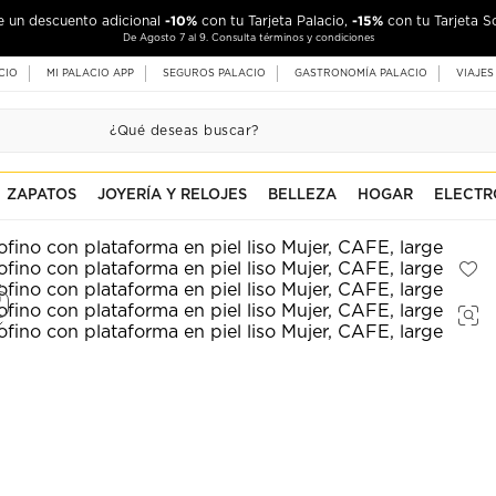
-10%
-15%
de un descuento adicional
con tu Tarjeta Palacio,
con tu Tarjeta S
De Agosto 7 al 9. Consulta términos y condiciones
CIO
MI PALACIO APP
SEGUROS PALACIO
GASTRONOMÍA PALACIO
VIAJES
ZAPATOS
JOYERÍA Y RELOJES
BELLEZA
HOGAR
ELECTR