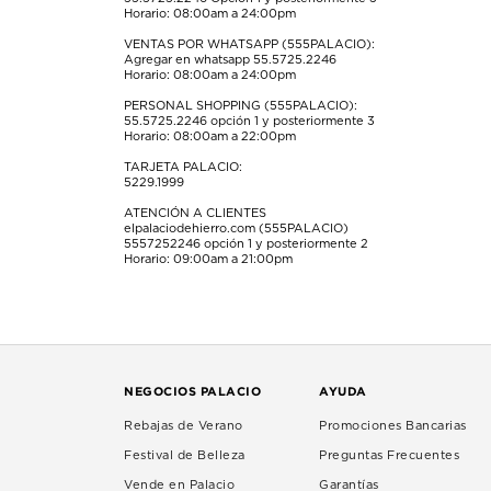
de
de
de
de
de
Horario: 08:00am a 24:00pm
envío.
envío.
envío.
envío.
envío.
VENTAS POR WHATSAPP (555PALACIO):
Agregar en whatsapp 55.5725.2246
Horario: 08:00am a 24:00pm
PERSONAL SHOPPING (555PALACIO):
55.5725.2246
opción 1 y posteriormente 3
Horario: 08:00am a 22:00pm
TARJETA PALACIO:
5229.1999
ATENCIÓN A CLIENTES
elpalaciodehierro.com (555PALACIO)
5557252246
opción 1 y posteriormente 2
Horario: 09:00am a 21:00pm
NEGOCIOS PALACIO
AYUDA
Rebajas de Verano
Promociones Bancarias
Festival de Belleza
Preguntas Frecuentes
Vende en Palacio
Garantías