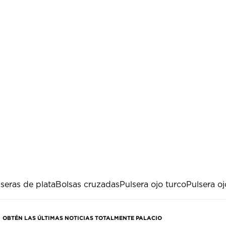
seras de plata
Bolsas cruzadas
Pulsera ojo turco
Pulsera oj
OBTÉN LAS ÚLTIMAS NOTICIAS TOTALMENTE PALACIO