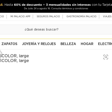
AS
60% de descuento
3 mensualidades sin intereses
. Hasta
+
con tu Tarjeta
De Julio 24 a agosto 16. Consulta términos y condiciones
CIO
MI PALACIO APP
SEGUROS PALACIO
GASTRONOMÍA PALACIO
VIAJES
ZAPATOS
JOYERÍA Y RELOJES
BELLEZA
HOGAR
ELECTR