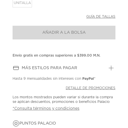
la
UNITALLA
misma
página.
GUÍA DE TALLAS
AÑADIR A LA BOLSA
Envío gratis en compras superiores a $399.00 M.N.
MÁS ESTILOS PARA PAGAR
PayPal
Hasta
9 mensualidades
sin intereses con
*
DETALLE DE PROMOCIONES
Los montos mostrados pueden variar si durante la compra
se aplican descuentos, promociones o beneficios Palacio
*Consulta términos y condiciones
PUNTOS PALACIO