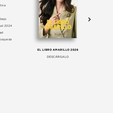
tica
abajo
ual 2024
dad
Búsqueda
LA 
EL LIBRO AMARILLO 2026
AG
DESCÁRGALO