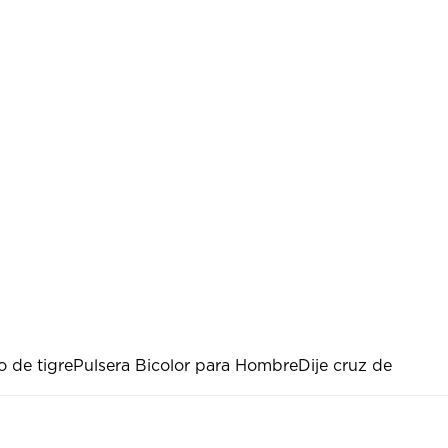
o de tigre
Pulsera Bicolor para Hombre
Dije cruz de