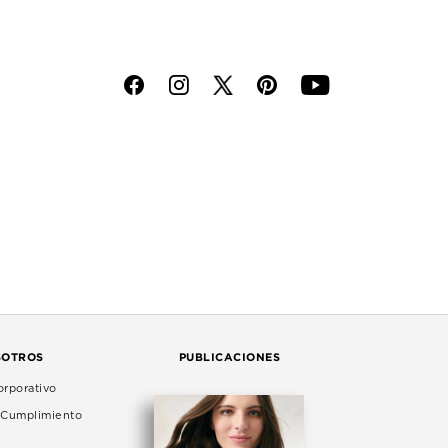
f
i
p
y
SOTROS
PUBLICACIONES
rporativo
e Cumplimiento