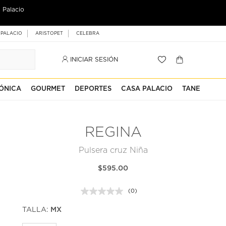
 Palacio
 PALACIO
ARISTOPET
CELEBRA
INICIAR SESIÓN
ÓNICA
GOURMET
DEPORTES
CASA PALACIO
TANE
REGINA
Pulsera cruz Niña
$595.00
(0)
Sin
puntuación.
TALLA:
MX
Enlace
en